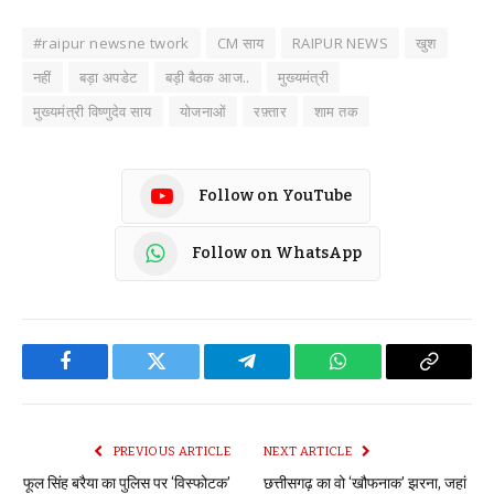
#raipur newsne twork
CM साय
RAIPUR NEWS
खुश
नहीं
बड़ा अपडेट
बड़ी बैठक आज..
मुख्यमंत्री
मुख्यमंत्री विष्णुदेव साय
योजनाओं
रफ़्तार
शाम तक
Follow on YouTube
Follow on WhatsApp
Facebook
Twitter
Telegram
WhatsApp
Copy
Link
PREVIOUS ARTICLE
NEXT ARTICLE
फूल सिंह बरैया का पुलिस पर ‘विस्फोटक’
छत्तीसगढ़ का वो ‘खौफनाक’ झरना, जहां