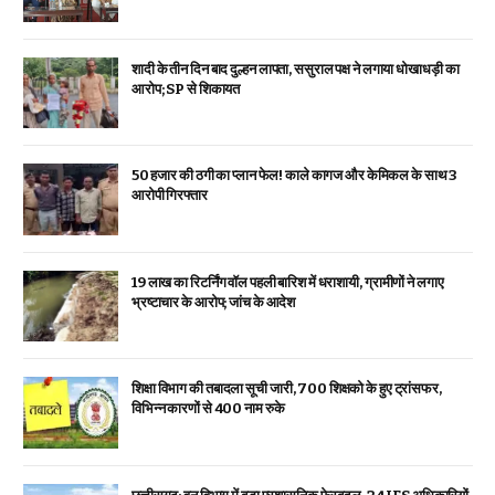
शादी के तीन दिन बाद दुल्हन लापता, ससुराल पक्ष ने लगाया धोखाधड़ी का
आरोप; SP से शिकायत
₹50 हजार की ठगी का प्लान फेल! काले कागज और केमिकल के साथ 3
आरोपी गिरफ्तार
19 लाख का रिटर्निंग वॉल पहली बारिश में धराशायी, ग्रामीणों ने लगाए
भ्रष्टाचार के आरोप; जांच के आदेश
शिक्षा विभाग की तबादला सूची जारी, 700 शिक्षको के हुए ट्रांसफर,
विभिन्न कारणों से 400 नाम रुके