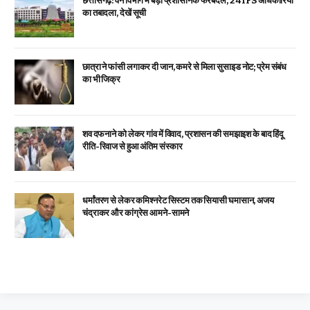
छत्तीसगढ़: वन विभाग में बड़ा प्रशासनिक फेरबदल, 24 IFS अधिकारियों
का तबादला, देखें सूची
छात्रा ने फांसी लगाकर दी जान, कमरे से मिला सुसाइड नोट; प्रेम संबंध
का भी जिक्र
शव दफनाने को लेकर गांव में विवाद, प्रशासन की समझाइश के बाद हिंदू
रीति-रिवाज से हुआ अंतिम संस्कार
धर्मांतरण से लेकर कमिश्नरेट सिस्टम तक सियासी घमासान, अजय
चंद्राकर और कांग्रेस आमने-सामने