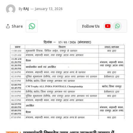
By
RAJ
January 13, 2026
YouTube
WhatsAp
Share
Follow Us