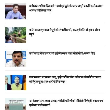
अमित कटारिया विवाद में नया मोड़: पूर्व सांसद जयश्री बनर्जी ने लोकसभा
अध्यक्ष को लिखा पत्र
बालिका छात्रावास में घुसे दो जंगली हाथी, बाउंड्री वॉल तोड़कर अंदर
पहुंचे
छत्तीसगढ़ में सरकार को हाईजैक कर चला रहे हैं मोदी: संजय सिंह
श्मशान घाट पर काला जादू, हाईकोर्ट के चीफ जस्टिस की फोटो रखकर
तांत्रिक पूजा; एक आरोपी गिरफ्तार
अम्बेडकर अस्पताल: अब इमरजेंसी मरीजों की सीधे होगी एंट्री, बदला गया
प्रवेश व पंजीयन मार्ग