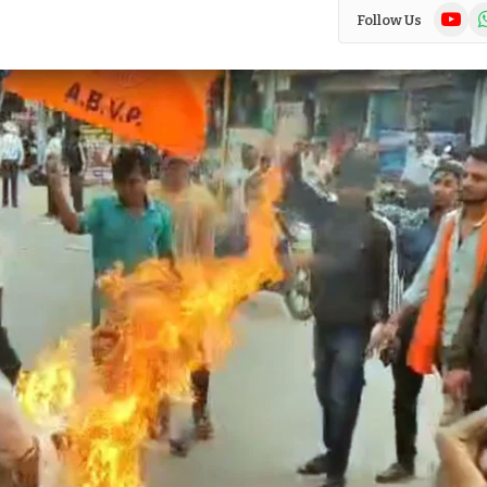
YouTub
Wh
Follow Us