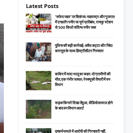
Latest Posts
‘सफेद जहर’ पर शिकंजा: महाराष्ट्र और गुजरात
में एनालॉग पनीर पर पूर्ण प्रतिबंध, रायपुर स्टेशन
से 500 किलो संदिग्ध पनीर जब्त
पुलिस की बड़ी कार्रवाई: अवैध कट्टा और जिंदा
कारतूस के साथ हिस्ट्रीशीटर गिरफ्तार
कांकेर में मादा भालू का कहर: दो ग्रामीणों की
मौत, एक गंभीर घायल; रेस्क्यू की तैयारी में वन
विभाग
सड़क किनारे दिखा तेंदुआ, वीडियो वायरल होने
के बाद वन विभाग अलर्ट
दुष्कर्म मामले में आरोपी की गिरफ्तारी नहीं,