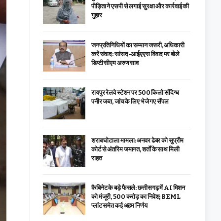
पीड़िता ने एसपी से लगाई सुरक्षा और कार्रवाई की
गुहार
जनप्रतिनिधियों का सम्मान जरूरी, अधिकारी
करें संवाद: सांसद-आईएएस विवाद पर बोले
डिप्टी सीएम अरुण साव
रायपुर रेलवे स्टेशन पर 500 किलो संदिग्ध
पनीर जब्त, जांच के लिए भेजे गए सैंपल
शराब घोटाला मामला: अनवर ढेबर को सुप्रीम
कोर्ट से अंतरिम जमानत, शर्तों के साथ मिली
राहत
कैबिनेट के बड़े फैसले: छत्तीसगढ़ में AI मिशन
को मंजूरी, 500 करोड़ का निवेश; BEML
प्लांट समेत कई अहम निर्णय