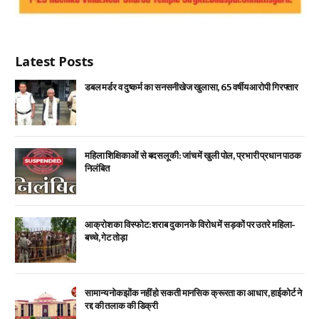
Latest Posts
डबल मर्डर व दुष्कर्म का सनसनीखेज खुलासा, 65 वर्षीय आरोपी गिरफ्तार
महिला शिक्षिकाओं से बदसलूकी: जांच में खुली पोल, प्रभारी प्रधान पाठक
निलंबित
आक्रोश का विस्फोट: शराब दुकान के विरोध में सड़कों पर उतरे महिला-
बच्चे, गेट तोड़ा
सामान्य नोकझोंक नहीं हो सकती मानसिक क्रूरता का आधार, हाईकोर्ट ने
रद्द की तलाक की डिक्री