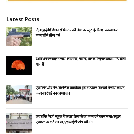
Latest Posts
दिनदहाड़े शिक्षिका से पिस्टल की नोक पर लूट, ई-रिक्शा रुकवाकर
बदमाशों ने छीना पर्स
रक्षाबंधन पर चंद्र ग्रहण का साया, जानिए भारत में सूतक काल मान्य होगा
या नहीं
प्रमोशन और गैर-शैक्षणिक कार्यों का मुद्दा उठाकर शिक्षकों ने सौंपा ज्ञापन,
जल्द कार्रवाई का आश्वासन
कवर्धा के निजी स्कूल में छात्रा के बच्चे को जन्म देने का मामला: स्कूल
प्रबंधन पर उठे सवाल, एसआईटी जांच की मांग