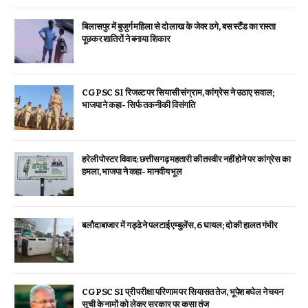
बिलासपुर में बुजुर्ग महिला से दो लाख के जेवर ठगे, बस स्टैंड का रास्ता
पूछकर शातिरों ने बनाया शिकार
CGPSC SI रिजल्ट पर सियासी संग्राम, कांग्रेस ने उठाए सवाल;
भाजपा ने कहा- सिर्फ तकनीकी विसंगति
हरेली पोस्टर विवाद: छत्तीसगढ़ महतारी की तस्वीर नहीं होने पर कांग्रेस का
हमला, भाजपा ने कहा- मानवीय भूल
बलौदाबाजार में गड्ढे ने पलटाई एम्बुलेंस, 6 घायल; दो की हालत गंभीर
CGPSC SI प्री परीक्षा परिणाम पर सियासत तेज, भूपेश बघेल ने चयन
सूची के नामों को लेकर सरकार पर कसा तंज