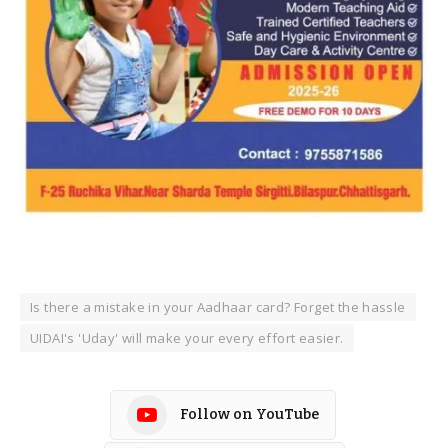
Is there a mistake in your Aadhaar card? Forget the hassle
UIDAI's 'Uday' will make your every effort easier.
Follow on YouTube