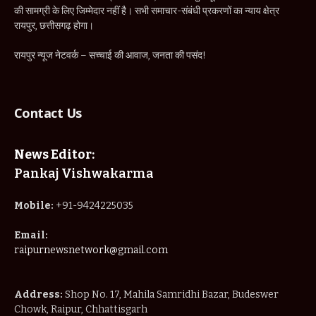
News Editor:
Pankaj Vishwakarma
Mobile:
+91-9424225035
Email:
raipurnewsnetwork@gmail.com
Address:
Shop No. 17, Mahila Samridhi Bazar, Budeswer
Chowk, Raipur, Chhattisgarh
IMPORTANT PAGES
Home
About Us
Privacy Policy
Terms & Conditions