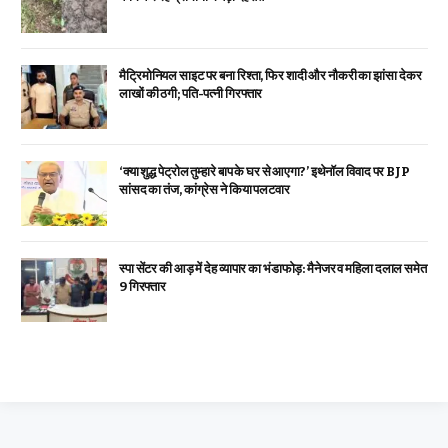
मैट्रिमोनियल साइट पर बना रिश्ता, फिर शादी और नौकरी का झांसा देकर
लाखों की ठगी; पति-पत्नी गिरफ्तार
‘क्या शुद्ध पेट्रोल तुम्हारे बाप के घर से आएगा?’ इथेनॉल विवाद पर BJP
सांसद का तंज, कांग्रेस ने किया पलटवार
स्पा सेंटर की आड़ में देह व्यापार का भंडाफोड़: मैनेजर व महिला दलाल समेत
9 गिरफ्तार