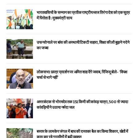
भारतवासियों के सम्मान का प्रतीक राष्ट्रीय ध्वज तिरंगा देश को एक सूत्र
में पिरोता है : मुख्यमंत्री साय
उफनते नाले पर बांस की अस्थायी टिकटी सहारा, शिक्षा की लौ बुझने न देने
का जज्बा
लोकसभा: छात्र प्रदर्शन पर अमित शाह देंगे जवाब, रिजिजू बोले- ‘विपक्ष
चर्चा से भागे नहीं’
अमरकंटक से भोरमदेव तक 151 किमी की कांवड़ यात्रा, 500 से ज्यादा
कांवड़ियों ने उठाया नर्मदा जल
बस्तर के लामकेर जंगल में बाघ की दस्तक! बैल का किया शिकार, खेतों में
काम कर रहे ग्रामीणों में बढ़ी दहशत