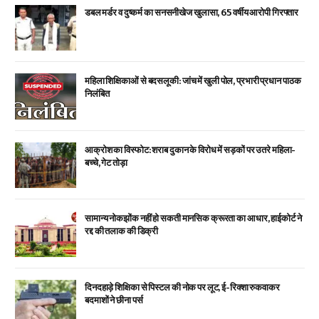
डबल मर्डर व दुष्कर्म का सनसनीखेज खुलासा, 65 वर्षीय आरोपी गिरफ्तार
महिला शिक्षिकाओं से बदसलूकी: जांच में खुली पोल, प्रभारी प्रधान पाठक
निलंबित
आक्रोश का विस्फोट: शराब दुकान के विरोध में सड़कों पर उतरे महिला-
बच्चे, गेट तोड़ा
सामान्य नोकझोंक नहीं हो सकती मानसिक क्रूरता का आधार, हाईकोर्ट ने
रद्द की तलाक की डिक्री
दिनदहाड़े शिक्षिका से पिस्टल की नोक पर लूट, ई-रिक्शा रुकवाकर
बदमाशों ने छीना पर्स