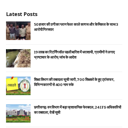
Latest Posts
₹50 हजार की ठगी का प्लान फेल! काले कागज और केमिकल के साथ 3
आरोपी गिरफ्तार
19 लाख का रिटर्निंग वॉल पहली बारिश में धराशायी, ग्रामीणों ने लगाए
भ्रष्टाचार के आरोप; जांच के आदेश
शिक्षा विभाग की तबादला सूची जारी, 700 शिक्षको के हुए ट्रांसफर,
विभिन्न कारणों से 400 नाम रुके
छत्तीसगढ़: वन विभाग में बड़ा प्रशासनिक फेरबदल, 24 IFS अधिकारियों
का तबादला, देखें सूची