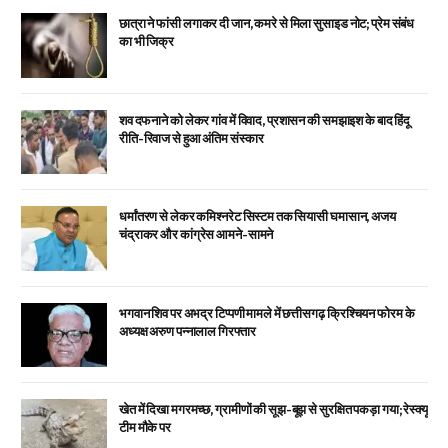
छात्रा ने फांसी लगाकर दी जान, कमरे से मिला सुसाइड नोट; प्रेम संबंध
का भी जिक्र
शव दफनाने को लेकर गांव में विवाद, प्रशासन की समझाइश के बाद हिंदू
रीति-रिवाज से हुआ अंतिम संस्कार
धर्मांतरण से लेकर कमिश्नरेट सिस्टम तक सियासी घमासान, अजय
चंद्राकर और कांग्रेस आमने-सामने
भगवान शिव पर अभद्र टिप्पणी मामले में छत्तीसगढ़ क्रिश्चियन फोरम के
अध्यक्ष अरुण पन्नालाल गिरफ्तार
खेत में दिखा मगरमच्छ, ग्रामीणों की सूझ-बूझ से सुरक्षित पकड़ा गया; रेस्क्यू
टीम मौके पर