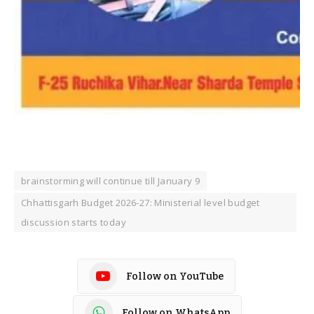
brainstorming will continue till January 9
Chhattisgarh Budget 2026-27: Ministerial level budget
discussion starts today
Follow on YouTube
Follow on WhatsApp