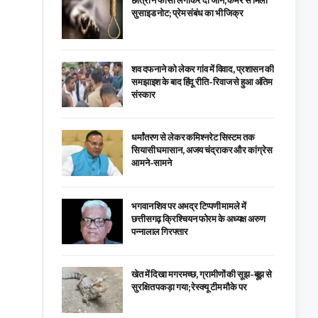
छात्रा ने फांसी लगाकर दी जान, कमरे से मिला
सुसाइड नोट; प्रेम संबंध का भी जिक्र
शव दफनाने को लेकर गांव में विवाद, प्रशासन की
समझाइश के बाद हिंदू रीति-रिवाज से हुआ अंतिम
संस्कार
धर्मांतरण से लेकर कमिश्नरेट सिस्टम तक
सियासी घमासान, अजय चंद्राकर और कांग्रेस
आमने-सामने
भगवान शिव पर अभद्र टिप्पणी मामले में
छत्तीसगढ़ क्रिश्चियन फोरम के अध्यक्ष अरुण
पन्नालाल गिरफ्तार
खेत में दिखा मगरमच्छ, ग्रामीणों की सूझ-बूझ से
सुरक्षित पकड़ा गया; रेस्क्यू टीम मौके पर