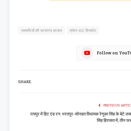
नक्सलियों की कायराना हरकत
प्रेशर IED विस्फोट
Follow on YouT
SHARE.
PREVIOUS ARTIC
रायपुर में हिट एंड रन: भरतपुर-सोनहत विधायक रेणुका सिंह के बेटे लक
सिंह हिरासत में, तीन फ