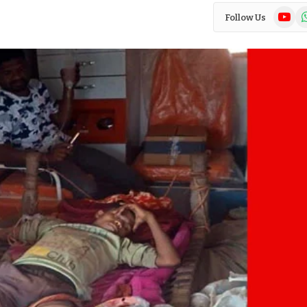
YouTub
Wh
Follow Us