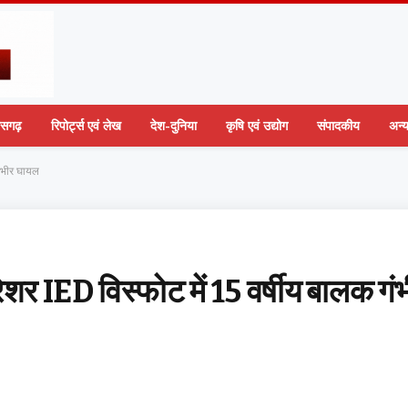
तीसगढ़
रिपोर्ट्स एवं लेख
देश-दुनिया
कृषि एवं उद्योग
संपादकीय
अन्
गंभीर घायल
शर IED विस्फोट में 15 वर्षीय बालक गं