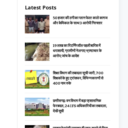
Latest Posts
₹50 हजार की ठगी का प्लान फेल! काले कागज
और केमिकल के साथ 3 आरोपी गिरफ्तार
19 लाख का रिटर्निंग वॉल पहली बारिश में
धराशायी, ग्रामीणों ने लगाए भ्रष्टाचार के
आरोप; जांच के आदेश
शिक्षा विभाग की तबादला सूची जारी, 700
शिक्षको के हुए ट्रांसफर, विभिन्न कारणों से
400 नाम रुके
छत्तीसगढ़: वन विभाग में बड़ा प्रशासनिक
फेरबदल, 24 IFS अधिकारियों का तबादला,
देखें सूची