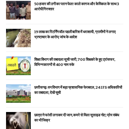
₹50 हजार की ठगी का प्लान फेल! काले कागज और केमिकल के साथ 3
आरोपी गिरफ्तार
19 लाख का रिटर्निंग वॉल पहली बारिश में धराशायी, ग्रामीणों ने लगाए
भ्रष्टाचार के आरोप; जांच के आदेश
शिक्षा विभाग की तबादला सूची जारी, 700 शिक्षको के हुए ट्रांसफर,
विभिन्न कारणों से 400 नाम रुके
छत्तीसगढ़: वन विभाग में बड़ा प्रशासनिक फेरबदल, 24 IFS अधिकारियों
का तबादला, देखें सूची
छात्रा ने फांसी लगाकर दी जान, कमरे से मिला सुसाइड नोट; प्रेम संबंध
का भी जिक्र