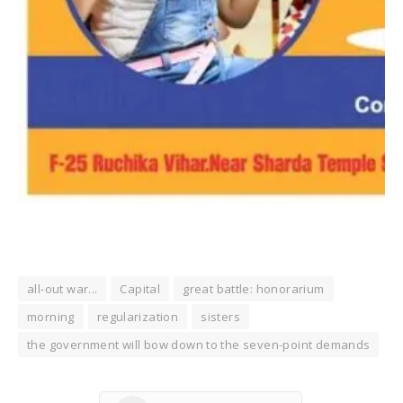
all-out war...
Capital
great battle: honorarium
morning
regularization
sisters
the government will bow down to the seven-point demands