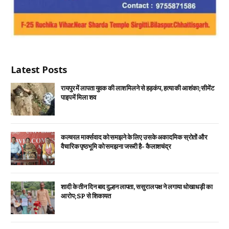
Latest Posts
रायपुर में लापता युवक की लाश मिलने से हड़कंप, हत्या की आशंका; सीमेंट
पाइप में मिला शव
कल्चरल मार्क्सवाद को समझने के लिए उसके अकादमिक स्रोतों और
वैचारिक पृष्ठभूमि को समझना जरूरी है- कैलाशचंद्र
शादी के तीन दिन बाद दुल्हन लापता, ससुराल पक्ष ने लगाया धोखाधड़ी का
आरोप; SP से शिकायत