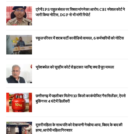
ट्रेनी IPS राहुल बंसल पर रिश्वत मांगने का आरोप: CBI स्पेशल कोर्ट ने
जारी किया नोटिस, DGP से भी मांगी रिपोर्ट
स्कूल परिसर में शराब पार्टी का वीडियो वायरल, 6 कर्मचारियों को नोटिस
भूपेश बघेल को सुप्रीम कोर्ट से झटका! जानिए क्या है पूरा मामला
छत्तीसगढ़ में पहली बार मिलेगा 10 किलो का कंपोजिट गैस सिलेंडर, ऐप से
बुकिंग पर 4 घंटे में डिलीवरी
दूसरी महिला के साथ पति को देख पत्नी ने खोया आपा, विवाद के बाद की
हत्या, आरोपी महिला गिरफ्तार