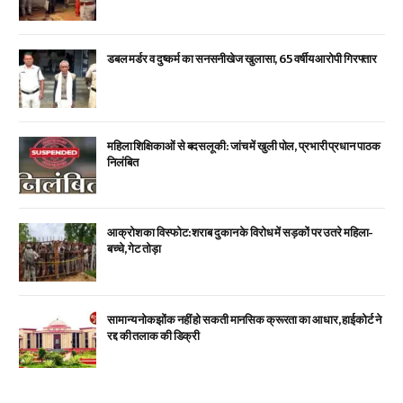
डबल मर्डर व दुष्कर्म का सनसनीखेज खुलासा, 65 वर्षीय आरोपी गिरफ्तार
महिला शिक्षिकाओं से बदसलूकी: जांच में खुली पोल, प्रभारी प्रधान पाठक
निलंबित
आक्रोश का विस्फोट: शराब दुकान के विरोध में सड़कों पर उतरे महिला-
बच्चे, गेट तोड़ा
सामान्य नोकझोंक नहीं हो सकती मानसिक क्रूरता का आधार, हाईकोर्ट ने
रद्द की तलाक की डिक्री