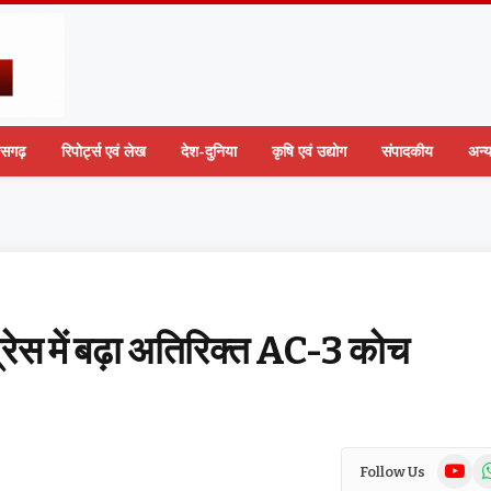
तीसगढ़
रिपोर्ट्स एवं लेख
देश-दुनिया
कृषि एवं उद्योग
संपादकीय
अन्
प्रेस में बढ़ा अतिरिक्त AC-3 कोच
YouTub
Wh
Follow Us