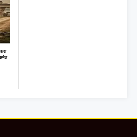
 करा
समेत