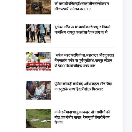
की करा दी रजिस्ट्री: तत्कालीन तहसीलदार
और पटवारी समेत 4 पर FIR
दुर्ग बस स्टैंड पर 16 बच्चों का रेस्क्यू, 7 निकले
नाबालिग; रायपुर का झांसा देकर लाए गए थे
‘सफेद जहर’ पर शिकंजा: महाराष्ट्र और गुजरात
में एनालॉग पनीर पर पूर्ण प्रतिबंध, रायपुर स्टेशन
से 500 किलो संदिग्ध पनीर जब्त
पुलिस की बड़ी कार्रवाई: अवैध कट्टा और जिंदा
कारतूस के साथ हिस्ट्रीशीटर गिरफ्तार
कांकेर में मादा भालू का कहर: दो ग्रामीणों की
मौत, एक गंभीर घायल; रेस्क्यू की तैयारी में वन
विभाग