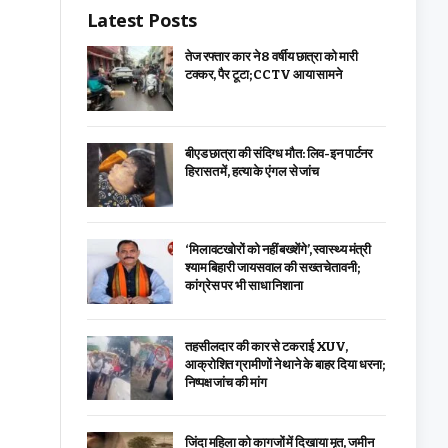
Latest Posts
तेज रफ्तार कार ने 8 वर्षीय छात्रा को मारी
टक्कर, पैर टूटा; CCTV आया सामने
बीएड छात्रा की संदिग्ध मौत: लिव-इन पार्टनर
हिरासत में, हत्या के एंगल से जांच
‘मिलावटखोरों को नहीं बख्शेंगे’, स्वास्थ्य मंत्री
श्याम बिहारी जायसवाल की सख्त चेतावनी;
कांग्रेस पर भी साधा निशाना
तहसीलदार की कार से टकराई XUV,
आक्रोशित ग्रामीणों ने थाने के बाहर दिया धरना;
निष्पक्ष जांच की मांग
जिंदा महिला को कागजों में दिखाया मृत, जमीन