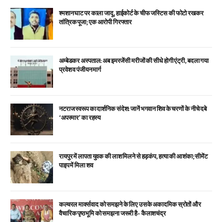
श्मशान घाट पर काला जादू, हाईकोर्ट के चीफ जस्टिस की फोटो रखकर
तांत्रिक पूजा; एक आरोपी गिरफ्तार
अम्बेडकर अस्पताल: अब इमरजेंसी मरीजों की सीधे होगी एंट्री, बदला गया
प्रवेश व पंजीयन मार्ग
नटराज स्वरूप का दार्शनिक संदेश: जानें भगवान शिव के चरणों के नीचे दबे
‘अपस्मार’ का रहस्य
रायपुर में लापता युवक की लाश मिलने से हड़कंप, हत्या की आशंका; सीमेंट
पाइप में मिला शव
कल्चरल मार्क्सवाद को समझने के लिए उसके अकादमिक स्रोतों और
वैचारिक पृष्ठभूमि को समझना जरूरी है- कैलाशचंद्र