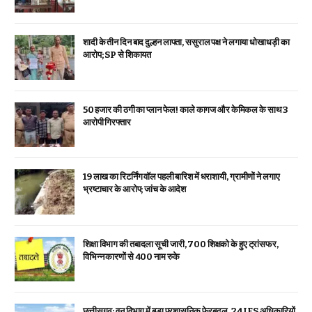
शादी के तीन दिन बाद दुल्हन लापता, ससुराल पक्ष ने लगाया धोखाधड़ी का
आरोप; SP से शिकायत
₹50 हजार की ठगी का प्लान फेल! काले कागज और केमिकल के साथ 3
आरोपी गिरफ्तार
19 लाख का रिटर्निंग वॉल पहली बारिश में धराशायी, ग्रामीणों ने लगाए
भ्रष्टाचार के आरोप; जांच के आदेश
शिक्षा विभाग की तबादला सूची जारी, 700 शिक्षको के हुए ट्रांसफर,
विभिन्न कारणों से 400 नाम रुके
छत्तीसगढ़: वन विभाग में बड़ा प्रशासनिक फेरबदल, 24 IFS अधिकारियों