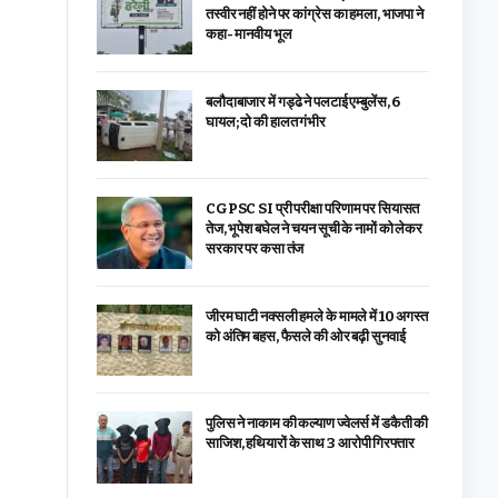
तस्वीर नहीं होने पर कांग्रेस का हमला, भाजपा ने
कहा- मानवीय भूल
बलौदाबाजार में गड्ढे ने पलटाई एम्बुलेंस, 6
घायल; दो की हालत गंभीर
CGPSC SI प्री परीक्षा परिणाम पर सियासत
तेज, भूपेश बघेल ने चयन सूची के नामों को लेकर
सरकार पर कसा तंज
जीरम घाटी नक्सली हमले के मामले में 10 अगस्त
को अंतिम बहस, फैसले की ओर बढ़ी सुनवाई
पुलिस ने नाकाम की कल्याण ज्वेलर्स में डकैती की
साजिश, हथियारों के साथ 3 आरोपी गिरफ्तार