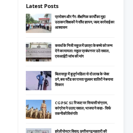
Latest Posts
प्रमोशन और गैर-शैक्षणिक कार्यों का मुद्दा
उठाकर शिक्षकों ने सौंपा ज्ञापन, जल्द कार्रवाई का
आश्वासन
कवर्धा के निजी स्कूल में छात्रा के बच्चे को जन्म
देने का मामला: स्कूल प्रबंधन पर उठे सवाल,
एसआईटी जांच की मांग
बिलासपुर में बुजुर्ग महिला से दो लाख के जेवर
ठगे, बस स्टैंड का रास्ता पूछकर शातिरों ने बनाया
शिकार
CGPSC SI रिजल्ट पर सियासी संग्राम,
कांग्रेस ने उठाए सवाल; भाजपा ने कहा- सिर्फ
तकनीकी विसंगति
हरेली पोस्टर विवाद: छत्तीसगढ़ महतारी की