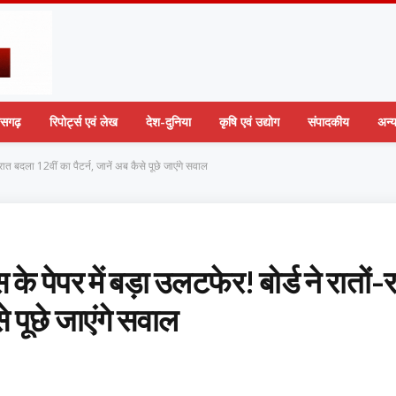
तीसगढ़
रिपोर्ट्स एवं लेख
देश-दुनिया
कृषि एवं उद्योग
संपादकीय
अन्
 बदला 12वीं का पैटर्न, जानें अब कैसे पूछे जाएंगे सवाल
ेपर में बड़ा उलटफेर! बोर्ड ने रातों-
े पूछे जाएंगे सवाल