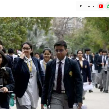
YouTub
Wh
Follow Us