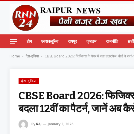
होम
एक्सक्लूसिव
रायपुर
क्राइम
राजनीति
छत्
Home
देश-दुनिया
CBSE Board 2026: फिजिक्स के पेपर में बड़ा उलटफेर! बोर्ड ने रातों-रात
-
-
देश-दुनिया
CBSE Board 2026: फिजिक्स के प
बदला 12वीं का पैटर्न, जानें अब कैस
By
RAJ
January 3, 2026