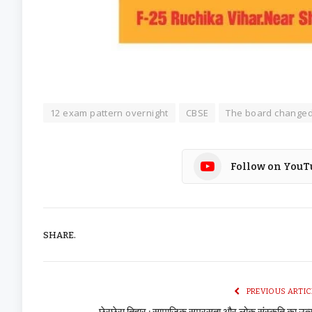
12 exam pattern overnight
CBSE
The board change
Follow on YouT
SHARE.
PREVIOUS ARTIC