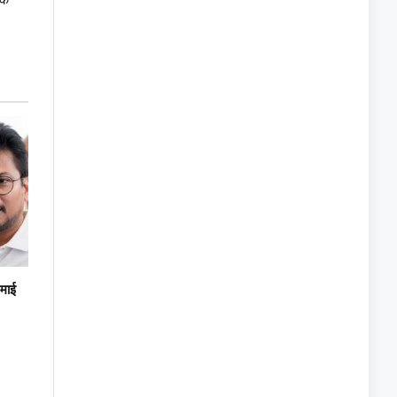
के
रमाई