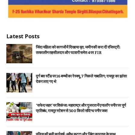
Latest Posts
जिंदा महिला को कागजों में दिखाया मृत, जमीन की करा दी रजिस्ट्री:
तत्कालीन तहसीलदार और पटवारी समेत 4 पर FIR
दुर्ग बस स्टैंड पर 16 बच्चों का रेस्क्यू, 7 निकले नाबालिग; रायपुर का झांसा
देकर लाए गए थे
‘सफेद जहर’ पर शिकंजा: महाराष्ट्र और गुजरात में एनालॉग पनीर पर पूर्ण
प्रतिबंध, रायपुर स्टेशन से 500 किलो संदिग्ध पनीर जब्त
पुलिस की बड़ी कार्रवाई: अवैध कट्टा और जिंदा कारतूस के साथ