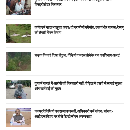
हिस्ट्रीशीटर गिरफ्तार
कांकेर में मादा भालू का कहर: दो ग्रामीणों की मौत, एक गंभीर घायल; रेस्क्यू
की तैयारी में वन विभाग
सड़क किनारे दिखा तेंदुआ, वीडियो वायरल होने के बाद वन विभाग अलर्ट
दुष्कर्म मामले में आरोपी की गिरफ्तारी नहीं, पीड़िता ने एसपी से लगाई सुरक्षा
और कार्रवाई की गुहार
जनप्रतिनिधियों का सम्मान जरूरी, अधिकारी करें संवाद: सांसद-
आईएएस विवाद पर बोले डिप्टी सीएम अरुण साव