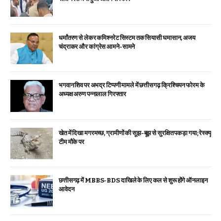
धर्मांतरण से लेकर कमिश्नरेट सिस्टम तक सियासी घमासान, अजय
चंद्राकर और कांग्रेस आमने-सामने
भगवान शिव पर अभद्र टिप्पणी मामले में छत्तीसगढ़ क्रिश्चियन फोरम के
अध्यक्ष अरुण पन्नालाल गिरफ्तार
खेत में दिखा मगरमच्छ, ग्रामीणों की सूझ-बूझ से सुरक्षित पकड़ा गया; रेस्क्यू
टीम मौके पर
छत्तीसगढ़ में MBBS-BDS दाखिले के लिए कल से शुरू होंगे ऑनलाइन
आवेदन