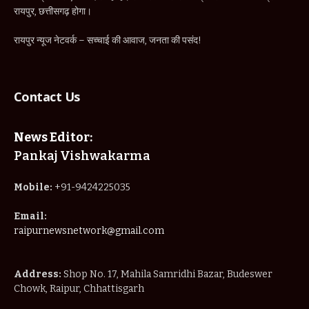
News Editor:
Pankaj Vishwakarma
Mobile:
+91-9424225035
Email:
raipurnewsnetwork@gmail.com
Address:
Shop No. 17, Mahila Samridhi Bazar, Budeswer
Chowk, Raipur, Chhattisgarh
IMPORTANT PAGES
Home
About Us
Privacy Policy
Terms & Conditions