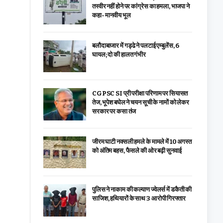
तस्वीर नहीं होने पर कांग्रेस का हमला, भाजपा ने
कहा- मानवीय भूल
बलौदाबाजार में गड्ढे ने पलटाई एम्बुलेंस, 6
घायल; दो की हालत गंभीर
CGPSC SI प्री परीक्षा परिणाम पर सियासत
तेज, भूपेश बघेल ने चयन सूची के नामों को लेकर
सरकार पर कसा तंज
जीरम घाटी नक्सली हमले के मामले में 10 अगस्त
को अंतिम बहस, फैसले की ओर बढ़ी सुनवाई
पुलिस ने नाकाम की कल्याण ज्वेलर्स में डकैती की
साजिश, हथियारों के साथ 3 आरोपी गिरफ्तार