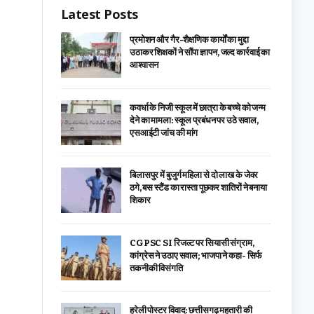
Latest Posts
प्रमोशन और गैर-शैक्षणिक कार्यों का मुद्दा
उठाकर शिक्षकों ने सौंपा ज्ञापन, जल्द कार्रवाई का
आश्वासन
कवर्धा के निजी स्कूल में छात्रा के बच्चे को जन्म
देने का मामला: स्कूल प्रबंधन पर उठे सवाल,
एसआईटी जांच की मांग
बिलासपुर में बुजुर्ग महिला से दो लाख के जेवर
ठगे, बस स्टैंड का रास्ता पूछकर शातिरों ने बनाया
शिकार
CGPSC SI रिजल्ट पर सियासी संग्राम,
कांग्रेस ने उठाए सवाल; भाजपा ने कहा- सिर्फ
तकनीकी विसंगति
हरेली पोस्टर विवाद: छत्तीसगढ़ महतारी की