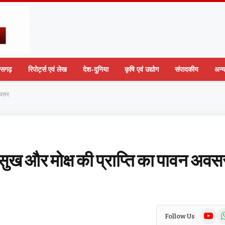
तीसगढ़
रिपोर्ट्स एवं लेख
देश-दुनिया
कृषि एवं उद्योग
संपादकीय
अन्
अवसर
सुख और मोक्ष की प्राप्ति का पावन अवस
YouTub
Wh
Follow Us