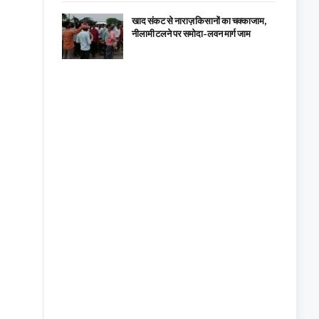
खाद संकट से नाराज़ किसानों का चक्काजाम,
नीलामी टलने पर समोदा-लवन मार्ग जाम