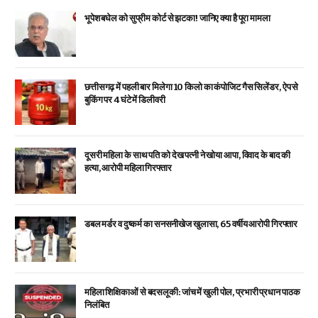
भूपेश बघेल को सुप्रीम कोर्ट से झटका! जानिए क्या है पूरा मामला
छत्तीसगढ़ में पहली बार मिलेगा 10 किलो का कंपोजिट गैस सिलेंडर, ऐप से
बुकिंग पर 4 घंटे में डिलीवरी
दूसरी महिला के साथ पति को देख पत्नी ने खोया आपा, विवाद के बाद की
हत्या, आरोपी महिला गिरफ्तार
डबल मर्डर व दुष्कर्म का सनसनीखेज खुलासा, 65 वर्षीय आरोपी गिरफ्तार
महिला शिक्षिकाओं से बदसलूकी: जांच में खुली पोल, प्रभारी प्रधान पाठक
निलंबित