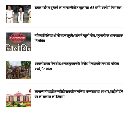
डबल मर्डर व दुष्कर्म का सनसनीखेज खुलासा, 65 वर्षीय आरोपी गिरफ्तार
महिला शिक्षिकाओं से बदसलूकी: जांच में खुली पोल, प्रभारी प्रधान पाठक
निलंबित
आक्रोश का विस्फोट: शराब दुकान के विरोध में सड़कों पर उतरे महिला-
बच्चे, गेट तोड़ा
सामान्य नोकझोंक नहीं हो सकती मानसिक क्रूरता का आधार, हाईकोर्ट ने
रद्द की तलाक की डिक्री