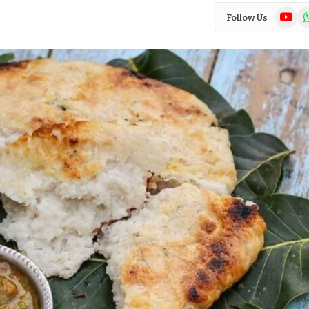
YouTub
Wh
Follow Us