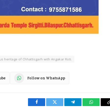
 heritage of Chhattisgarh with Angakar Roti.
ube
Follow on WhatsApp
Facebook
Twitter
Telegram
WhatsApp