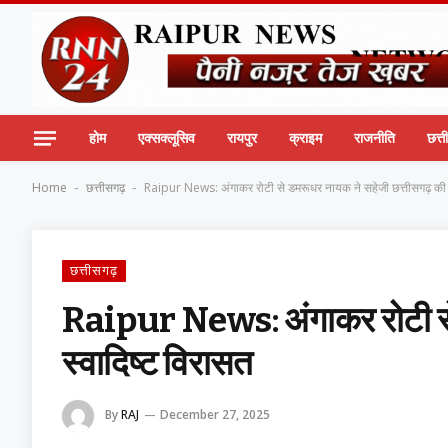
होम
एक्सक्लूसिव
रायपुर
क्राइम
राजनीति
छत्
Home
छत्तीसगढ़
Raipur News: अंगाकर रोटी से डमरूधर नायक ने सहेजी छत्तीसगढ़ की स
-
-
छत्तीसगढ़
Raipur News: अंगाकर रोटी से 
स्वादिष्ट विरासत
By
RAJ
December 27, 2025