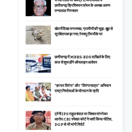
भगवान शिव पर अभद्र टिप्पणी मामले में
छत्तीसगढ़ क्रिश्चियन फोरम के अध्यक्ष अरुण
पन्नालाल गिरफ्तार
खेत में दिखा मगरमच्छ, ग्रामीणों की सूझ-बूझ से
सुरक्षित पकड़ा गया; रेस्क्यू टीम मौके पर
छत्तीसगढ़ में MBBS-BDS दाखिले के लिए
कल से शुरू होंगे ऑनलाइन आवेदन
“हर घर तिरंगा” और “तिरंगा यात्रा” अभियान
राष्ट्र निर्माताओं के योगदान के प्रति
ट्रेनी IPS राहुल बंसल पर रिश्वत मांगने का
आरोप: CBI स्पेशल कोर्ट ने जारी किया नोटिस,
DGP से भी मांगी रिपोर्ट