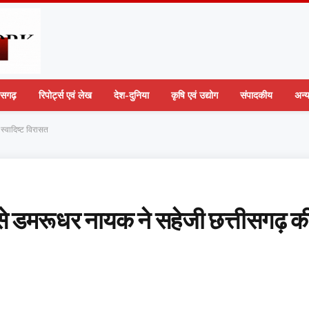
तीसगढ़
रिपोर्ट्स एवं लेख
देश-दुनिया
कृषि एवं उद्योग
संपादकीय
अन्
्वादिष्ट विरासत
डमरूधर नायक ने सहेजी छत्तीसगढ़ क