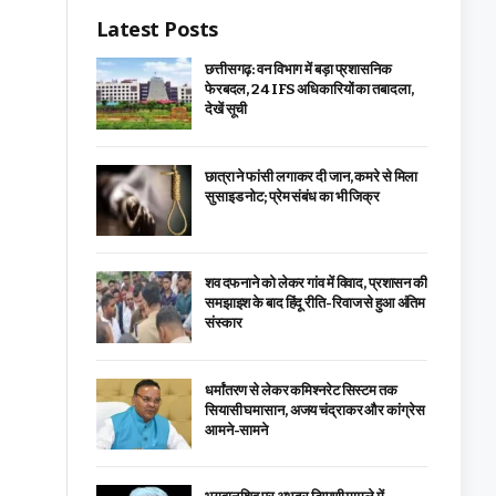
Latest Posts
छत्तीसगढ़: वन विभाग में बड़ा प्रशासनिक
फेरबदल, 24 IFS अधिकारियों का तबादला,
देखें सूची
छात्रा ने फांसी लगाकर दी जान, कमरे से मिला
सुसाइड नोट; प्रेम संबंध का भी जिक्र
शव दफनाने को लेकर गांव में विवाद, प्रशासन की
समझाइश के बाद हिंदू रीति-रिवाज से हुआ अंतिम
संस्कार
धर्मांतरण से लेकर कमिश्नरेट सिस्टम तक
सियासी घमासान, अजय चंद्राकर और कांग्रेस
आमने-सामने