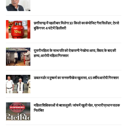
छत्तीसगढ़ में पहली बार मिलेगा 10 किलो का कंपोजिट गैस सिलेंडर, ऐप से
बुकिंग पर 4 घंटे में डिलीवरी
दूसरी महिला के साथ पति को देख पत्नी ने खोया आपा, विवाद के बाद की
हत्या, आरोपी महिला गिरफ्तार
डबल मर्डर व दुष्कर्म का सनसनीखेज खुलासा, 65 वर्षीय आरोपी गिरफ्तार
महिला शिक्षिकाओं से बदसलूकी: जांच में खुली पोल, प्रभारी प्रधान पाठक
निलंबित