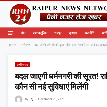
होम
एक्सक्लूसिव
रायपुर
क्राइम
राजनीति
छत्
Home
छत्तीसगढ़
बदल जाएगी धर्मनगरी की सूरत! राजिम बना नगर पालिका, जानें अब आपको क
-
-
छत्तीसगढ़
बदल जाएगी धर्मनगरी की सूरत! र
कौन सी नई सुविधाएं मिलेंगी
By
RAJ
December 25, 2025