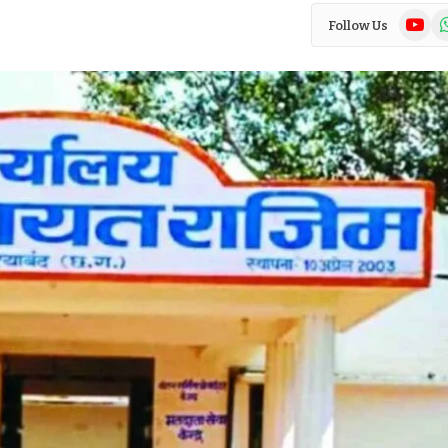
YouTub
Wh
Follow Us