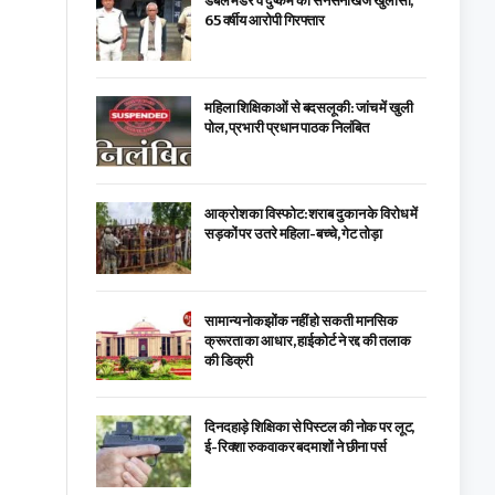
डबल मर्डर व दुष्कर्म का सनसनीखेज खुलासा,
65 वर्षीय आरोपी गिरफ्तार
महिला शिक्षिकाओं से बदसलूकी: जांच में खुली
पोल, प्रभारी प्रधान पाठक निलंबित
आक्रोश का विस्फोट: शराब दुकान के विरोध में
सड़कों पर उतरे महिला-बच्चे, गेट तोड़ा
सामान्य नोकझोंक नहीं हो सकती मानसिक
क्रूरता का आधार, हाईकोर्ट ने रद्द की तलाक
की डिक्री
दिनदहाड़े शिक्षिका से पिस्टल की नोक पर लूट,
ई-रिक्शा रुकवाकर बदमाशों ने छीना पर्स