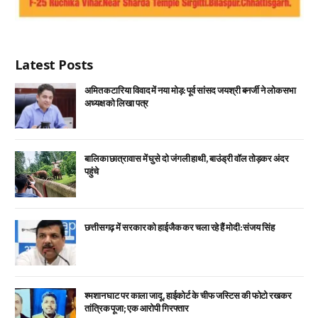
Latest Posts
अमित कटारिया विवाद में नया मोड़: पूर्व सांसद जयश्री बनर्जी ने लोकसभा
अध्यक्ष को लिखा पत्र
बालिका छात्रावास में घुसे दो जंगली हाथी, बाउंड्री वॉल तोड़कर अंदर
पहुंचे
छत्तीसगढ़ में सरकार को हाईजैक कर चला रहे हैं मोदी: संजय सिंह
श्मशान घाट पर काला जादू, हाईकोर्ट के चीफ जस्टिस की फोटो रखकर
तांत्रिक पूजा; एक आरोपी गिरफ्तार