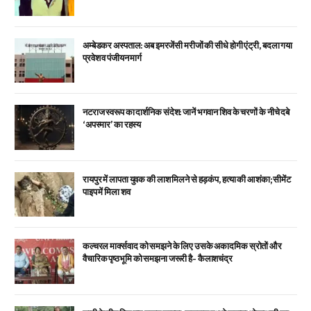
अम्बेडकर अस्पताल: अब इमरजेंसी मरीजों की सीधे होगी एंट्री, बदला गया
प्रवेश व पंजीयन मार्ग
नटराज स्वरूप का दार्शनिक संदेश: जानें भगवान शिव के चरणों के नीचे दबे
‘अपस्मार’ का रहस्य
रायपुर में लापता युवक की लाश मिलने से हड़कंप, हत्या की आशंका; सीमेंट
पाइप में मिला शव
कल्चरल मार्क्सवाद को समझने के लिए उसके अकादमिक स्रोतों और
वैचारिक पृष्ठभूमि को समझना जरूरी है- कैलाशचंद्र