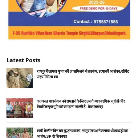
Latest Posts
रायपुर में लापता युवक की लाश मिलने से हड़कंप, हत्या की आशंका; सीमेंट
पाइप में मिला शव
कल्चरल मार्क्सवाद को समझने के लिए उसके अकादमिक स्रोतों और
वैचारिक पृष्ठभूमि को समझना जरूरी है- कैलाशचंद्र
शादी के तीन दिन बाद दुल्हन लापता, ससुराल पक्ष ने लगाया धोखाधड़ी का
आरोप; SP से शिकायत