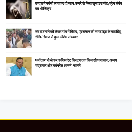
छात्रा ने फांसी लगाकर दी जान, कमरे से मिला सुसाइड नोट; प्रेम संबंध
का भी जिक्र
शव दफनाने को लेकर गांव में विवाद, प्रशासन की समझाइश के बाद हिंदू
रीति-रिवाज से हुआ अंतिम संस्कार
धर्मांतरण से लेकर कमिश्नरेट सिस्टम तक सियासी घमासान, अजय
चंद्राकर और कांग्रेस आमने-सामने