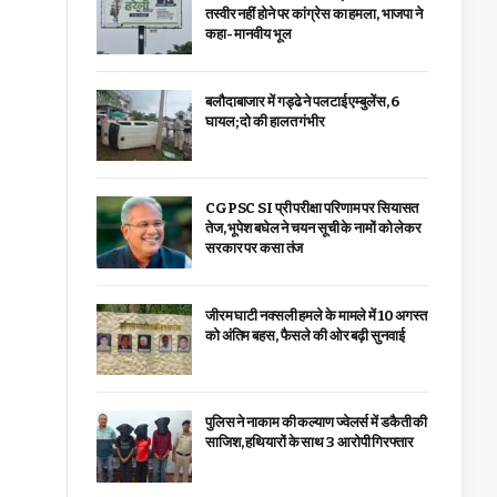
तस्वीर नहीं होने पर कांग्रेस का हमला, भाजपा ने
कहा- मानवीय भूल
बलौदाबाजार में गड्ढे ने पलटाई एम्बुलेंस, 6
घायल; दो की हालत गंभीर
CGPSC SI प्री परीक्षा परिणाम पर सियासत
तेज, भूपेश बघेल ने चयन सूची के नामों को लेकर
सरकार पर कसा तंज
जीरम घाटी नक्सली हमले के मामले में 10 अगस्त
को अंतिम बहस, फैसले की ओर बढ़ी सुनवाई
पुलिस ने नाकाम की कल्याण ज्वेलर्स में डकैती की
साजिश, हथियारों के साथ 3 आरोपी गिरफ्तार