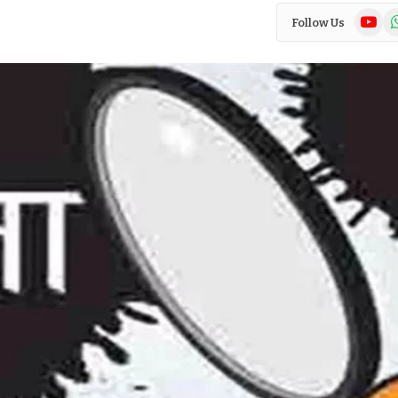
YouTub
Wh
Follow Us