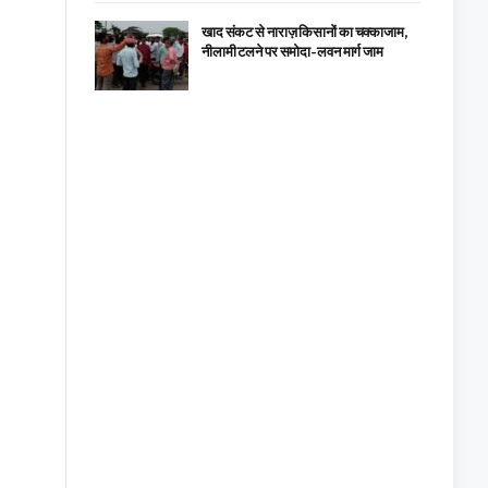
खाद संकट से नाराज़ किसानों का चक्काजाम,
नीलामी टलने पर समोदा-लवन मार्ग जाम