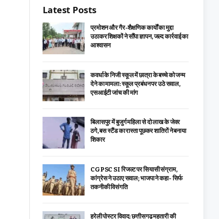
Latest Posts
प्रमोशन और गैर-शैक्षणिक कार्यों का मुद्दा
उठाकर शिक्षकों ने सौंपा ज्ञापन, जल्द कार्रवाई का
आश्वासन
कवर्धा के निजी स्कूल में छात्रा के बच्चे को जन्म
देने का मामला: स्कूल प्रबंधन पर उठे सवाल,
एसआईटी जांच की मांग
बिलासपुर में बुजुर्ग महिला से दो लाख के जेवर
ठगे, बस स्टैंड का रास्ता पूछकर शातिरों ने बनाया
शिकार
CGPSC SI रिजल्ट पर सियासी संग्राम,
कांग्रेस ने उठाए सवाल; भाजपा ने कहा- सिर्फ
तकनीकी विसंगति
हरेली पोस्टर विवाद: छत्तीसगढ़ महतारी की