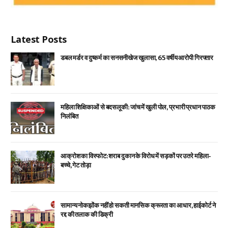
Latest Posts
डबल मर्डर व दुष्कर्म का सनसनीखेज खुलासा, 65 वर्षीय आरोपी गिरफ्तार
महिला शिक्षिकाओं से बदसलूकी: जांच में खुली पोल, प्रभारी प्रधान पाठक
निलंबित
आक्रोश का विस्फोट: शराब दुकान के विरोध में सड़कों पर उतरे महिला-
बच्चे, गेट तोड़ा
सामान्य नोकझोंक नहीं हो सकती मानसिक क्रूरता का आधार, हाईकोर्ट ने
रद्द की तलाक की डिक्री