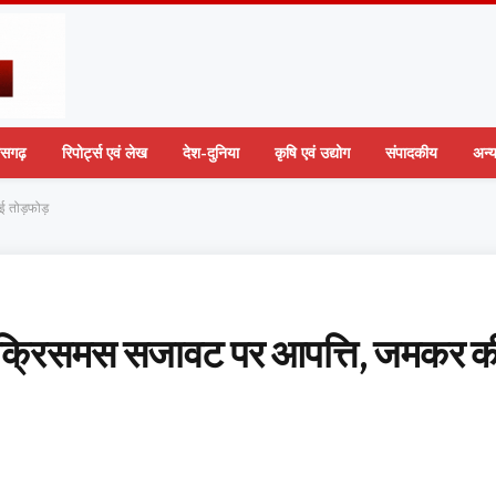
तीसगढ़
रिपोर्ट्स एवं लेख
देश-दुनिया
कृषि एवं उद्योग
संपादकीय
अन्
ई तोड़फोड़
ामा, क्रिसमस सजावट पर आपत्ति, जमकर क