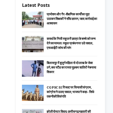
Latest Posts
प्रमोशन और गैर-शैक्षणिक कार्यों का मुद्दा
उठाकर शिक्षकों ने सौंपा ज्ञापन, जल्द कार्रवाई का
आश्वासन
कवर्धा के निजी स्कूल में छात्रा के बच्चे को जन्म
देने का मामला: स्कूल प्रबंधन पर उठे सवाल,
एसआईटी जांच की मांग
बिलासपुर में बुजुर्ग महिला से दो लाख के जेवर
ठगे, बस स्टैंड का रास्ता पूछकर शातिरों ने बनाया
शिकार
CGPSC SI रिजल्ट पर सियासी संग्राम,
कांग्रेस ने उठाए सवाल; भाजपा ने कहा- सिर्फ
तकनीकी विसंगति
हरेली पोस्टर विवाद: छत्तीसगढ़ महतारी की