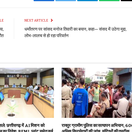
Facebook
Twitter
Telegram
WhatsApp
LE
NEXT ARTICLE
या,
धर्मांतरण पर सांसद मनोज तिवारी का बयान, कहा— संसद में उठेगा मुद्दा,
मौत
लोभ-लालच से हो रहा परिवर्तन
ैसले: छत्तीसगढ़ में AI मिशन को
रायपुर ग्रामीण पुलिस का सत्यापन अभियान, 60
ड़ का निवेश; BEML प्लांट समेत कई
अधिक किरायेदारों की जांच, संदिग्धों की तस्दीक