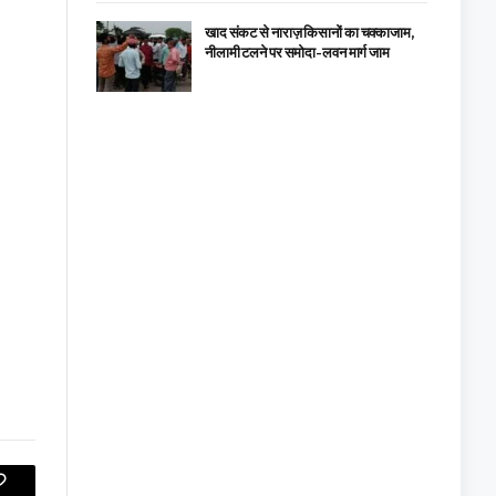
खाद संकट से नाराज़ किसानों का चक्काजाम,
नीलामी टलने पर समोदा-लवन मार्ग जाम