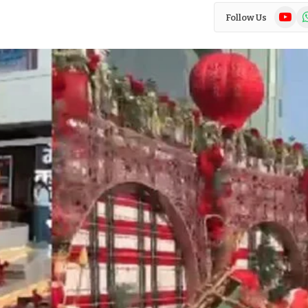
YouTub
Wh
Follow Us