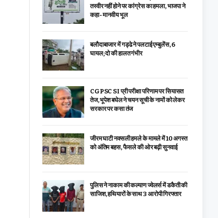
तस्वीर नहीं होने पर कांग्रेस का हमला, भाजपा ने
कहा- मानवीय भूल
बलौदाबाजार में गड्ढे ने पलटाई एम्बुलेंस, 6
घायल; दो की हालत गंभीर
CGPSC SI प्री परीक्षा परिणाम पर सियासत
तेज, भूपेश बघेल ने चयन सूची के नामों को लेकर
सरकार पर कसा तंज
जीरम घाटी नक्सली हमले के मामले में 10 अगस्त
को अंतिम बहस, फैसले की ओर बढ़ी सुनवाई
पुलिस ने नाकाम की कल्याण ज्वेलर्स में डकैती की
साजिश, हथियारों के साथ 3 आरोपी गिरफ्तार