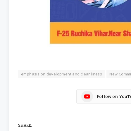
emphasis on development and cleanliness
New Commis
Follow on YouT
SHARE.