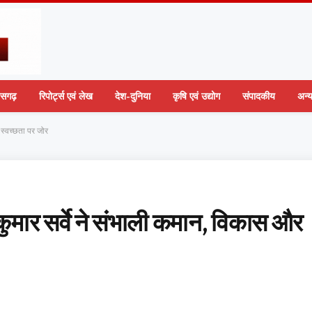
तीसगढ़
रिपोर्ट्स एवं लेख
देश-दुनिया
कृषि एवं उद्योग
संपादकीय
अन्
 स्वच्छता पर जोर
कुमार सर्वे ने संभाली कमान, विकास और