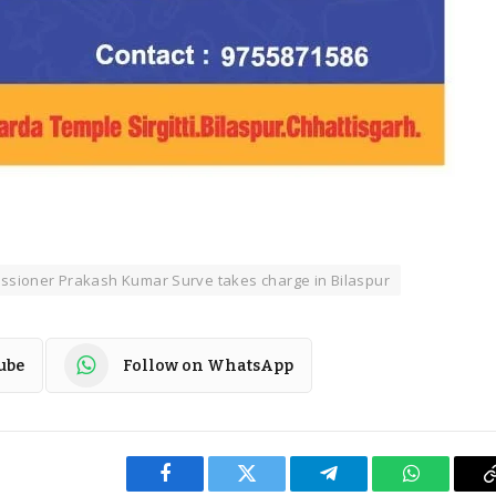
sioner Prakash Kumar Surve takes charge in Bilaspur
ube
Follow on WhatsApp
Facebook
Twitter
Telegram
WhatsApp