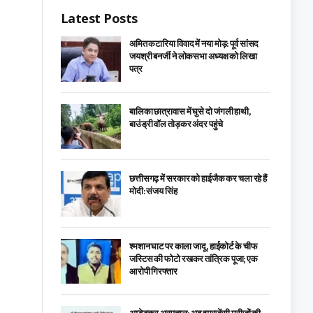
Latest Posts
अमित कटारिया विवाद में नया मोड़: पूर्व सांसद
जयश्री बनर्जी ने लोकसभा अध्यक्ष को लिखा
पत्र
बालिका छात्रावास में घुसे दो जंगली हाथी,
बाउंड्री वॉल तोड़कर अंदर पहुंचे
छत्तीसगढ़ में सरकार को हाईजैक कर चला रहे हैं
मोदी: संजय सिंह
श्मशान घाट पर काला जादू, हाईकोर्ट के चीफ
जस्टिस की फोटो रखकर तांत्रिक पूजा; एक
आरोपी गिरफ्तार