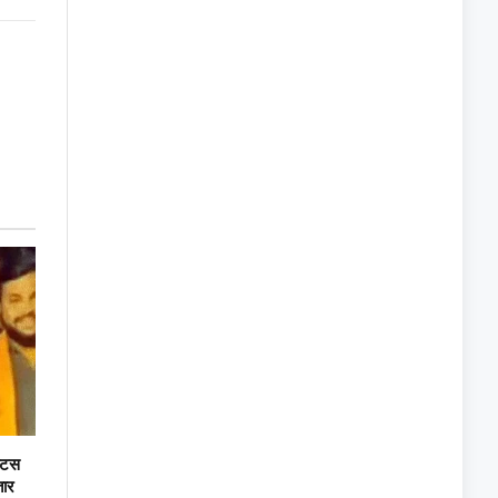
Link
्टिस
तार