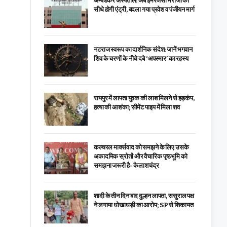
अम्बेडकर अस्पताल: अब इमरजेंसी मरीजों की
सीधे होगी एंट्री, बदला गया प्रवेश व पंजीयन मार्ग
नटराज स्वरूप का दार्शनिक संदेश: जानें भगवान
शिव के चरणों के नीचे दबे ‘अपस्मार’ का रहस्य
रायपुर में लापता युवक की लाश मिलने से हड़कंप,
हत्या की आशंका; सीमेंट पाइप में मिला शव
कल्चरल मार्क्सवाद को समझने के लिए उसके
अकादमिक स्रोतों और वैचारिक पृष्ठभूमि को
समझना जरूरी है- कैलाशचंद्र
शादी के तीन दिन बाद दुल्हन लापता, ससुराल पक्ष
ने लगाया धोखाधड़ी का आरोप; SP से शिकायत