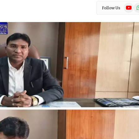
YouTub
Wh
Follow Us