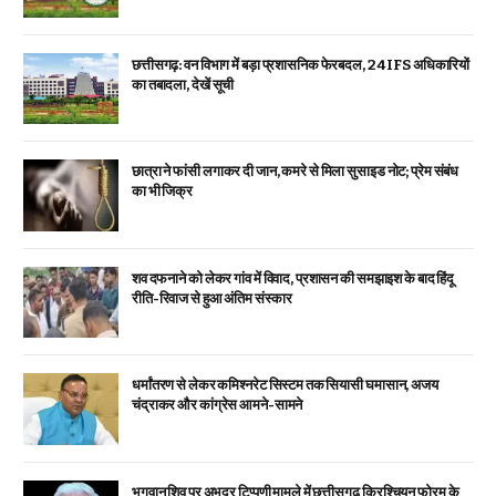
छत्तीसगढ़: वन विभाग में बड़ा प्रशासनिक फेरबदल, 24 IFS अधिकारियों
का तबादला, देखें सूची
छात्रा ने फांसी लगाकर दी जान, कमरे से मिला सुसाइड नोट; प्रेम संबंध
का भी जिक्र
शव दफनाने को लेकर गांव में विवाद, प्रशासन की समझाइश के बाद हिंदू
रीति-रिवाज से हुआ अंतिम संस्कार
धर्मांतरण से लेकर कमिश्नरेट सिस्टम तक सियासी घमासान, अजय
चंद्राकर और कांग्रेस आमने-सामने
भगवान शिव पर अभद्र टिप्पणी मामले में छत्तीसगढ़ क्रिश्चियन फोरम के