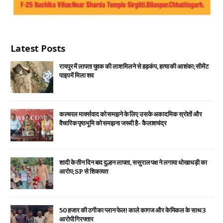
Latest Posts
रायपुर में लापता युवक की लाश मिलने से हड़कंप, हत्या की आशंका; सीमेंट
पाइप में मिला शव
कल्चरल मार्क्सवाद को समझने के लिए उसके अकादमिक स्रोतों और
वैचारिक पृष्ठभूमि को समझना जरूरी है- कैलाशचंद्र
शादी के तीन दिन बाद दुल्हन लापता, ससुराल पक्ष ने लगाया धोखाधड़ी का
आरोप; SP से शिकायत
₹50 हजार की ठगी का प्लान फेल! काले कागज और केमिकल के साथ 3
आरोपी गिरफ्तार