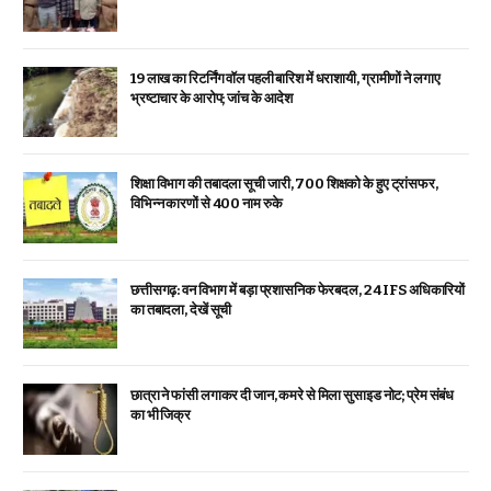
19 लाख का रिटर्निंग वॉल पहली बारिश में धराशायी, ग्रामीणों ने लगाए
भ्रष्टाचार के आरोप; जांच के आदेश
शिक्षा विभाग की तबादला सूची जारी, 700 शिक्षको के हुए ट्रांसफर,
विभिन्न कारणों से 400 नाम रुके
छत्तीसगढ़: वन विभाग में बड़ा प्रशासनिक फेरबदल, 24 IFS अधिकारियों
का तबादला, देखें सूची
छात्रा ने फांसी लगाकर दी जान, कमरे से मिला सुसाइड नोट; प्रेम संबंध
का भी जिक्र