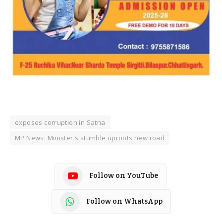
exposes corruption in Satna
MP News: Minister's stumble uproots new road
Follow on YouTube
Follow on WhatsApp