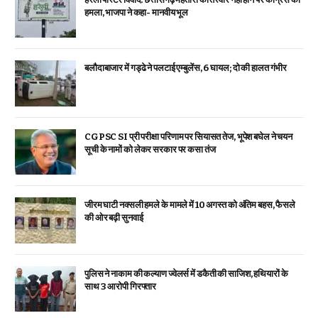
हमला, भाजपा ने कहा- मानवीय भूल
बलौदाबाजार में गड्ढे ने पलटाई एम्बुलेंस, 6 घायल; दो की हालत गंभीर
CGPSC SI प्री परीक्षा परिणाम पर सियासत तेज, भूपेश बघेल ने चयन
सूची के नामों को लेकर सरकार पर कसा तंज
जीरम घाटी नक्सली हमले के मामले में 10 अगस्त को अंतिम बहस, फैसले
की ओर बढ़ी सुनवाई
पुलिस ने नाकाम की कल्याण ज्वेलर्स में डकैती की साजिश, हथियारों के
साथ 3 आरोपी गिरफ्तार