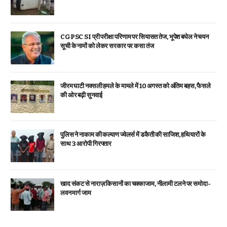
CGPSC SI प्री परीक्षा परिणाम पर सियासत तेज, भूपेश बघेल ने चयन
सूची के नामों को लेकर सरकार पर कसा तंज
जीरम घाटी नक्सली हमले के मामले में 10 अगस्त को अंतिम बहस, फैसले
की ओर बढ़ी सुनवाई
पुलिस ने नाकाम की कल्याण ज्वेलर्स में डकैती की साजिश, हथियारों के
साथ 3 आरोपी गिरफ्तार
खाद संकट से नाराज़ किसानों का चक्काजाम, नीलामी टलने पर समोदा-
लवन मार्ग जाम