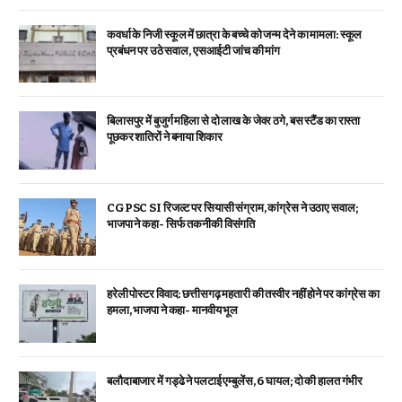
कवर्धा के निजी स्कूल में छात्रा के बच्चे को जन्म देने का मामला: स्कूल
प्रबंधन पर उठे सवाल, एसआईटी जांच की मांग
बिलासपुर में बुजुर्ग महिला से दो लाख के जेवर ठगे, बस स्टैंड का रास्ता
पूछकर शातिरों ने बनाया शिकार
CGPSC SI रिजल्ट पर सियासी संग्राम, कांग्रेस ने उठाए सवाल;
भाजपा ने कहा- सिर्फ तकनीकी विसंगति
हरेली पोस्टर विवाद: छत्तीसगढ़ महतारी की तस्वीर नहीं होने पर कांग्रेस का
हमला, भाजपा ने कहा- मानवीय भूल
बलौदाबाजार में गड्ढे ने पलटाई एम्बुलेंस, 6 घायल; दो की हालत गंभीर