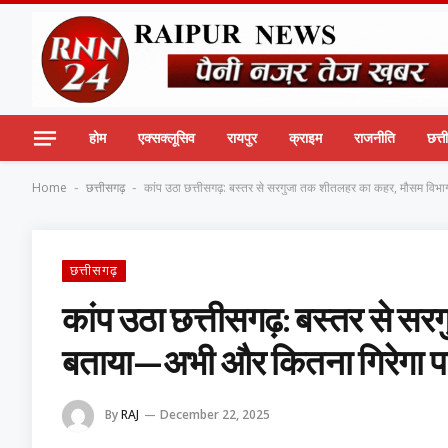
होम
एक्सक्लूसिव
रायपुर
क्राइम
राजनीति
छत्
Home
छत्तीसगढ़
कांप उठा छत्तीसगढ़: बस्तर से सरगुजा तक शीतलहर का कहर, मौसम विभा
-
-
छत्तीसगढ़
कांप उठा छत्तीसगढ़: बस्तर से 
बताया—अभी और कितना गिरेगा पा
By
RAJ
December 22, 2025