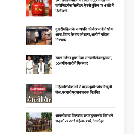
छत्तीसगढ़ में पहली बार मिलेगा 10 किलो का
कंपोजिट गैस सिलेंडर, ऐप से बुकिंग पर 4 घंटे में
डिलीवरी
दूसरी महिला के साथ पति को देख पत्नी ने खोया
आपा, विवाद के बाद की हत्या, आरोपी महिला
गिरफ्तार
डबल मर्डर व दुष्कर्म का सनसनीखेज खुलासा,
65 वर्षीय आरोपी गिरफ्तार
महिला शिक्षिकाओं से बदसलूकी: जांच में खुली
पोल, प्रभारी प्रधान पाठक निलंबित
आक्रोश का विस्फोट: शराब दुकान के विरोध में
सड़कों पर उतरे महिला-बच्चे, गेट तोड़ा