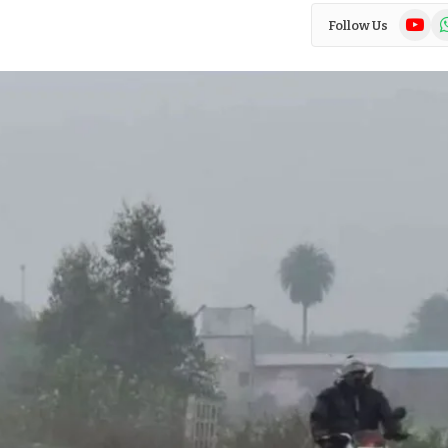
YouTub
Wh
Follow Us