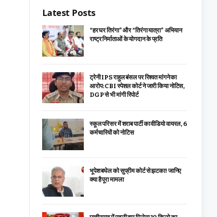
Latest Posts
“हर घर तिरंगा” और “तिरंगा यात्रा” अभियान
राष्ट्र निर्माताओं के योगदान के प्रति
ट्रेनी IPS राहुल बंसल पर रिश्वत मांगने का
आरोप: CBI स्पेशल कोर्ट ने जारी किया नोटिस,
DGP से भी मांगी रिपोर्ट
स्कूल परिसर में शराब पार्टी का वीडियो वायरल, 6
कर्मचारियों को नोटिस
भूपेश बघेल को सुप्रीम कोर्ट से झटका! जानिए
क्या है पूरा मामला