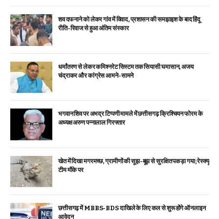
शव दफनाने को लेकर गांव में विवाद, प्रशासन की समझाइश के बाद हिंदू
रीति-रिवाज से हुआ अंतिम संस्कार
धर्मांतरण से लेकर कमिश्नरेट सिस्टम तक सियासी घमासान, अजय
चंद्राकर और कांग्रेस आमने-सामने
भगवान शिव पर अभद्र टिप्पणी मामले में छत्तीसगढ़ क्रिश्चियन फोरम के
अध्यक्ष अरुण पन्नालाल गिरफ्तार
खेत में दिखा मगरमच्छ, ग्रामीणों की सूझ-बूझ से सुरक्षित पकड़ा गया; रेस्क्यू
टीम मौके पर
छत्तीसगढ़ में MBBS-BDS दाखिले के लिए कल से शुरू होंगे ऑनलाइन
आवेदन