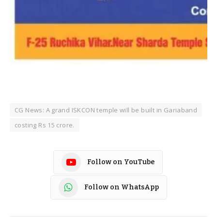
CG News: A grand ISKCON temple will be built in Gariaband
costing Rs 15 crore.
Follow on YouTube
Follow on WhatsApp