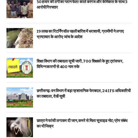
₹50 हजार की ठगी का प्लान फेल! काले कागज और केमिकल के साथ 3
आरोपी गिरफ्तार
19 लाख का रिटर्निंग वॉल पहली बारिश में धराशायी, ग्रामीणों ने लगाए
भ्रष्टाचार के आरोप; जांच के आदेश
शिक्षा विभाग की तबादला सूची जारी, 700 शिक्षको के हुए ट्रांसफर,
विभिन्न कारणों से 400 नाम रुके
छत्तीसगढ़: वन विभाग में बड़ा प्रशासनिक फेरबदल, 24 IFS अधिकारियों
का तबादला, देखें सूची
छात्रा ने फांसी लगाकर दी जान, कमरे से मिला सुसाइड नोट; प्रेम संबंध
का भी जिक्र