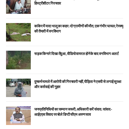
हिस्ट्रीशीटर गिरफ्तार
कांकेर में मादा भालू का कहर: दो ग्रामीणों की मौत, एक गंभीर घायल; रेस्क्यू
की तैयारी में वन विभाग
सड़क किनारे दिखा तेंदुआ, वीडियो वायरल होने के बाद वन विभाग अलर्ट
दुष्कर्म मामले में आरोपी की गिरफ्तारी नहीं, पीड़िता ने एसपी से लगाई सुरक्षा
और कार्रवाई की गुहार
जनप्रतिनिधियों का सम्मान जरूरी, अधिकारी करें संवाद: सांसद-
आईएएस विवाद पर बोले डिप्टी सीएम अरुण साव