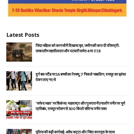
Latest Posts
जिंदा महिला को कागजों में दिखाया मृत, जमीन की करा दी रजिस्ट्री:
तत्कालीन तहसीलदार और पटवारी समेत 4 पर FIR
दुर्ग बस स्टैंड पर 16 बच्चों का रेस्क्यू, 7 निकले नाबालिग; रायपुर का झांसा
देकर लाए गए थे
‘सफेद जहर’ पर शिकंजा: महाराष्ट्र और गुजरात में एनालॉग पनीर पर पूर्ण
प्रतिबंध, रायपुर स्टेशन से 500 किलो संदिग्ध पनीर जब्त
पुलिस की बड़ी कार्रवाई: अवैध कट्टा और जिंदा कारतूस के साथ