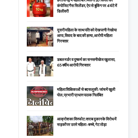
छत्तीसगढ़ में पहली बार मिलेगा 10 किलो का
कंपोजिट गैस सिलेंडर, ऐप से बुकिंग पर 4 घंटे में
डिलीवरी
दूसरी महिला के साथ पति को देख पत्नी ने खोया
आपा, विवाद के बाद की हत्या, आरोपी महिला
गिरफ्तार
डबल मर्डर व दुष्कर्म का सनसनीखेज खुलासा,
65 वर्षीय आरोपी गिरफ्तार
महिला शिक्षिकाओं से बदसलूकी: जांच में खुली
पोल, प्रभारी प्रधान पाठक निलंबित
आक्रोश का विस्फोट: शराब दुकान के विरोध में
सड़कों पर उतरे महिला-बच्चे, गेट तोड़ा