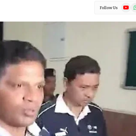
YouTub
Wh
Follow Us