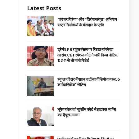
Latest Posts
“हर घर तिरंगा” और “तिरंगा यात्रा” अभियान
राष्ट्र निर्माताओं के योगदान के प्रति
ट्रेनी IPS राहुल बंसल पर रिश्वत मांगने का
आरोप: CBI स्पेशल कोर्ट ने जारी किया नोटिस,
DGP से भी मांगी रिपोर्ट
स्कूल परिसर में शराब पार्टी का वीडियो वायरल, 6
कर्मचारियों को नोटिस
भूपेश बघेल को सुप्रीम कोर्ट से झटका! जानिए
क्या है पूरा मामला