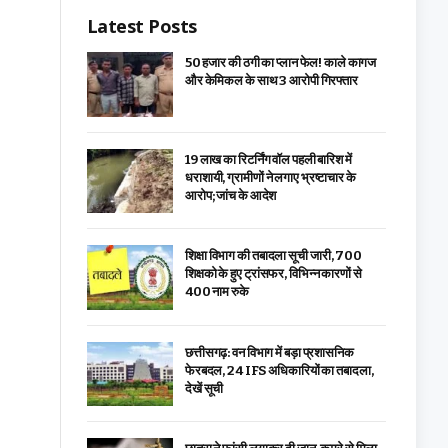
Latest Posts
₹50 हजार की ठगी का प्लान फेल! काले कागज
और केमिकल के साथ 3 आरोपी गिरफ्तार
19 लाख का रिटर्निंग वॉल पहली बारिश में
धराशायी, ग्रामीणों ने लगाए भ्रष्टाचार के
आरोप; जांच के आदेश
शिक्षा विभाग की तबादला सूची जारी, 700
शिक्षको के हुए ट्रांसफर, विभिन्न कारणों से
400 नाम रुके
छत्तीसगढ़: वन विभाग में बड़ा प्रशासनिक
फेरबदल, 24 IFS अधिकारियों का तबादला,
देखें सूची