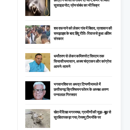
छात्रा ने फांसी लगाकर दी जान, कमरे से मिला
सुसाइड नोट; प्रेम संबंध का भी जिक्र
शव दफनाने को लेकर गांव में विवाद, प्रशासन की
समझाइश के बाद हिंदू रीति-रिवाज से हुआ अंतिम
संस्कार
धर्मांतरण से लेकर कमिश्नरेट सिस्टम तक
सियासी घमासान, अजय चंद्राकर और कांग्रेस
आमने-सामने
भगवान शिव पर अभद्र टिप्पणी मामले में
छत्तीसगढ़ क्रिश्चियन फोरम के अध्यक्ष अरुण
पन्नालाल गिरफ्तार
खेत में दिखा मगरमच्छ, ग्रामीणों की सूझ-बूझ से
सुरक्षित पकड़ा गया; रेस्क्यू टीम मौके पर