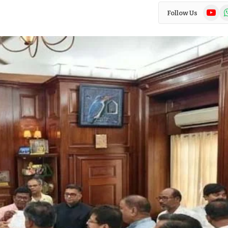
YouTub
Wh
Follow Us