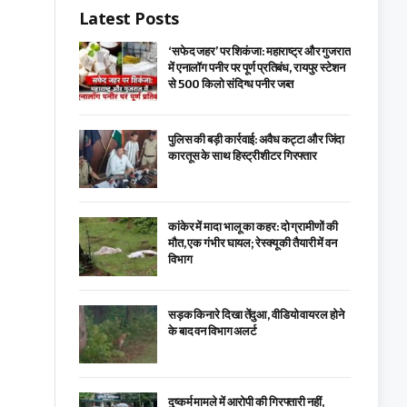
Latest Posts
‘सफेद जहर’ पर शिकंजा: महाराष्ट्र और गुजरात
में एनालॉग पनीर पर पूर्ण प्रतिबंध, रायपुर स्टेशन
से 500 किलो संदिग्ध पनीर जब्त
पुलिस की बड़ी कार्रवाई: अवैध कट्टा और जिंदा
कारतूस के साथ हिस्ट्रीशीटर गिरफ्तार
कांकेर में मादा भालू का कहर: दो ग्रामीणों की
मौत, एक गंभीर घायल; रेस्क्यू की तैयारी में वन
विभाग
सड़क किनारे दिखा तेंदुआ, वीडियो वायरल होने
के बाद वन विभाग अलर्ट
दुष्कर्म मामले में आरोपी की गिरफ्तारी नहीं,