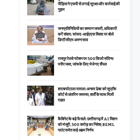
पीड़िता ने एसपी से लगाई सुरक्षा और कार्रवाई की
गुहार
जनप्रतिनिधियों का सम्मान जरूरी, अधिकारी
करें संवाद: सांसद-आईएएस विवाद पर बोले
डिप्टी सीएम अरुण साव
रायपुर रेलवे स्टेशन पर 500 किलो संदिग्ध
पनीर जब्त, जांच के लिए भेजे गए सैंपल
शराब घोटाला मामला: अनवर ढेबर को सुप्रीम
कोर्ट से अंतरिम जमानत, शर्तों के साथ मिली
राहत
कैबिनेट के बड़े फैसले: छत्तीसगढ़ में AI मिशन
को मंजूरी, 500 करोड़ का निवेश; BEML
प्लांट समेत कई अहम निर्णय