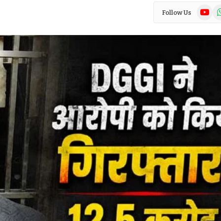
YouTub
Wh
Follow Us