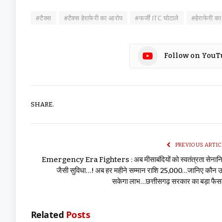
#टैक्स
#टैक्स हेराफेरी का आरोप
#फर्जी ITC घोटाले
#हेराफेरी क
Follow on YouT
SHARE.
PREVIOUS ARTIC
Emergency Era Fighters : अब मीसाबंदियों को स्वतंत्रता सेनानि
जैसी सुविधा…! अब हर महीने सम्मान राशि ₹25,000…जानिए कौन 
सकेगा लाभ…छत्तीसगढ़ सरकार का बड़ा फैस
Related
Posts