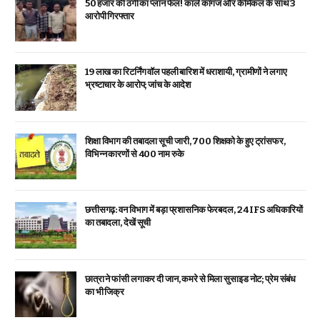
₹50 हजार की ठगी का प्लान फेल! काले कागज और केमिकल के साथ 3
आरोपी गिरफ्तार
19 लाख का रिटर्निंग वॉल पहली बारिश में धराशायी, ग्रामीणों ने लगाए
भ्रष्टाचार के आरोप; जांच के आदेश
शिक्षा विभाग की तबादला सूची जारी, 700 शिक्षको के हुए ट्रांसफर,
विभिन्न कारणों से 400 नाम रुके
छत्तीसगढ़: वन विभाग में बड़ा प्रशासनिक फेरबदल, 24 IFS अधिकारियों
का तबादला, देखें सूची
छात्रा ने फांसी लगाकर दी जान, कमरे से मिला सुसाइड नोट; प्रेम संबंध
का भी जिक्र