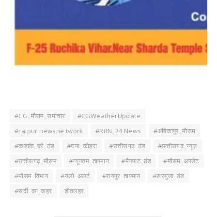
#CG_मौसम_समाचार
#CGWeatherUpdate
#raipur newsne twork
#RRN_24 News
#अंबिकापुर_मौसम
#कड़ाके_की_ठंड
#घना_कोहरा
#छत्तीसगढ़_ठंड
#छत्तीसगढ़_न्यूज़
#छत्तीसगढ़_मौसम
#न्यूनतम_तापमान
#मैनपाट_ठंड
#मौसम_अपडेट
#मौसम_विभाग
#यलो_अलर्ट
#रायपुर_तापमान
#सरगुजा_ठंड
#सर्दी_का_कहर
शीतलहर