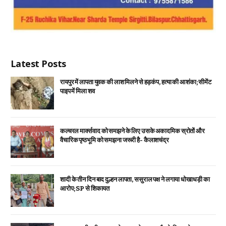
Latest Posts
रायपुर में लापता युवक की लाश मिलने से हड़कंप, हत्या की आशंका; सीमेंट
पाइप में मिला शव
कल्चरल मार्क्सवाद को समझने के लिए उसके अकादमिक स्रोतों और
वैचारिक पृष्ठभूमि को समझना जरूरी है- कैलाशचंद्र
शादी के तीन दिन बाद दुल्हन लापता, ससुराल पक्ष ने लगाया धोखाधड़ी का
आरोप; SP से शिकायत