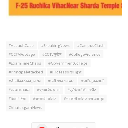
#AssaultCase
#BreakingNews
#CampusClash
#CCTVFootage
#CCTVफुटेज
#CollegeViolence
#ExamTimeChaos
#GovernmentCollege
#PrincipalAttacked
#ProfessorsFight
#उंगलीकाटनेका_आरोप
#छत्तीसगढ़समाचार
#जातिसूचकगाली
#परीक्षाकाबवाल
#प्राचार्यपरहमला
#प्रोफेसरोंकीमारपीट
#शिक्षामेंहिंसा
#सरकारी कॉलेज
#सरकारी कॉलेज बना अखाड़ा
ChhattisgarhNews