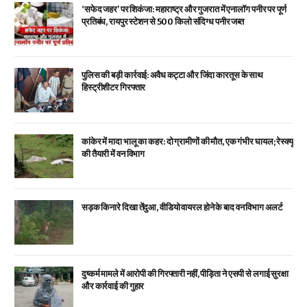
‘सफेद जहर’ पर शिकंजा: महाराष्ट्र और गुजरात में एनालॉग पनीर पर पूर्ण
प्रतिबंध, रायपुर स्टेशन से 500 किलो संदिग्ध पनीर जब्त
पुलिस की बड़ी कार्रवाई: अवैध कट्टा और जिंदा कारतूस के साथ
हिस्ट्रीशीटर गिरफ्तार
कांकेर में मादा भालू का कहर: दो ग्रामीणों की मौत, एक गंभीर घायल; रेस्क्यू
की तैयारी में वन विभाग
सड़क किनारे दिखा तेंदुआ, वीडियो वायरल होने के बाद वन विभाग अलर्ट
दुष्कर्म मामले में आरोपी की गिरफ्तारी नहीं, पीड़िता ने एसपी से लगाई सुरक्षा
और कार्रवाई की गुहार