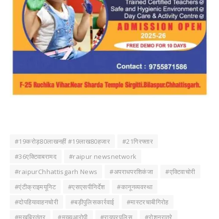
#19करोड़80लाखनहीं #19लाख80हजार
#21गिरफ्तार
#36एक्टिवाबरामद
#raipur newsnetwork
#raipurChhattisgarh News
#अपराधपरशिकंजा
#एक्टिवाचोरी
#एंटीक्राइमयूनिट
#एसएसपीनिर्देश
#कानूनव्यवस्था
#दोपहियावाहनचोरी
#बड़ीपुलिसकार्रवाई
#मास्टरचाबीगिरोह
#मुखबिरतंत्र
#मुख्यआरोपी
#रायपुरपुलिस
#रोशनरात्रे