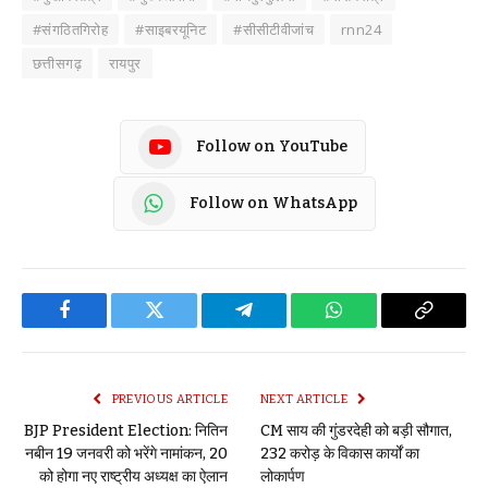
#संगठितगिरोह
#साइबरयूनिट
#सीसीटीवीजांच
rnn24
छत्तीसगढ़
रायपुर
Follow on YouTube
Follow on WhatsApp
Facebook
Twitter
Telegram
WhatsApp
Copy
Link
PREVIOUS ARTICLE
NEXT ARTICLE
BJP President Election: नितिन
CM साय की गुंडरदेही को बड़ी सौगात,
नबीन 19 जनवरी को भरेंगे नामांकन, 20
232 करोड़ के विकास कार्यों का
को होगा नए राष्ट्रीय अध्यक्ष का ऐलान
लोकार्पण