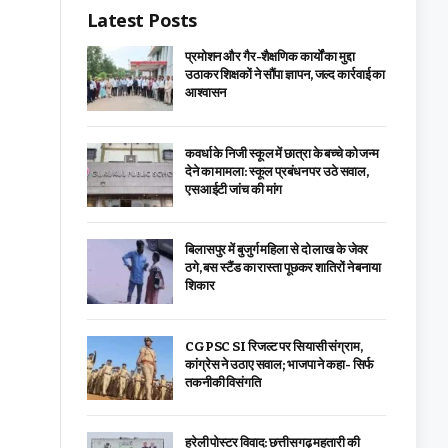
Latest Posts
प्रमोशन और गैर-शैक्षणिक कार्यों का मुद्दा
उठाकर शिक्षकों ने सौंपा ज्ञापन, जल्द कार्रवाई का
आश्वासन
कवर्धा के निजी स्कूल में छात्रा के बच्चे को जन्म
देने का मामला: स्कूल प्रबंधन पर उठे सवाल,
एसआईटी जांच की मांग
बिलासपुर में बुजुर्ग महिला से दो लाख के जेवर
ठगे, बस स्टैंड का रास्ता पूछकर शातिरों ने बनाया
शिकार
CGPSC SI रिजल्ट पर सियासी संग्राम,
कांग्रेस ने उठाए सवाल; भाजपा ने कहा- सिर्फ
तकनीकी विसंगति
हरेली पोस्टर विवाद: छत्तीसगढ़ महतारी की