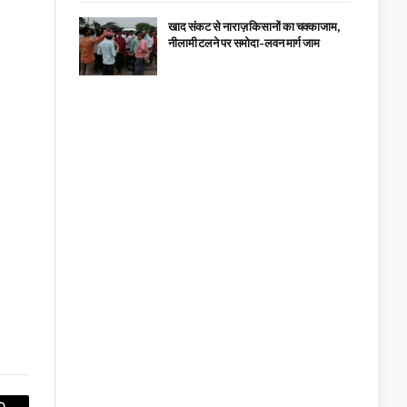
खाद संकट से नाराज़ किसानों का चक्काजाम,
नीलामी टलने पर समोदा-लवन मार्ग जाम