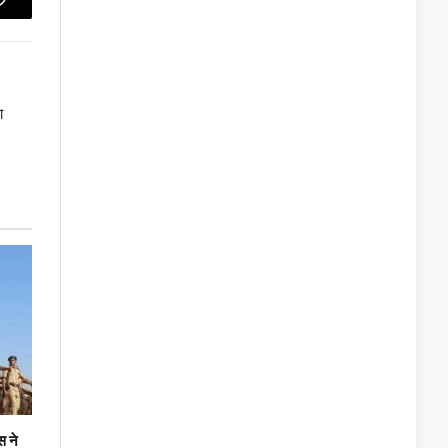
Copy
Link
ा
स ने