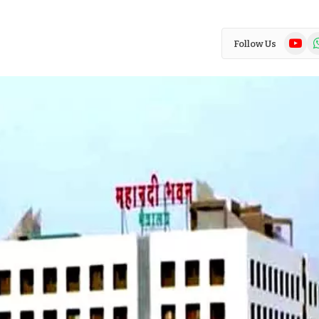
YouTub
Wh
Follow Us