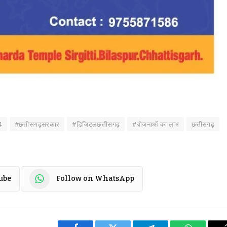
4
#छत्तीसगढ़सरकार
#डिजिटलछत्तीसगढ़
#योजनाओं का लाभ
छत्तीसगढ़
ube
Follow on WhatsApp