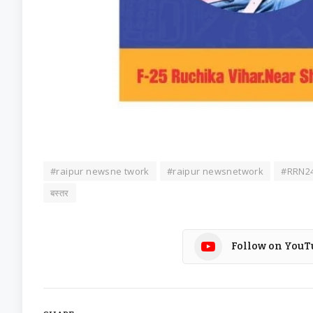
#raipur newsne twork
#raipur newsnetwork
#RRN2
बस्तर
Follow on YouT