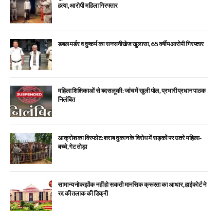
हत्या, आरोपी महिला गिरफ्तार
डबल मर्डर व दुष्कर्म का सनसनीखेज खुलासा, 65 वर्षीय आरोपी गिरफ्तार
महिला शिक्षिकाओं से बदसलूकी: जांच में खुली पोल, प्रभारी प्रधान पाठक
निलंबित
आक्रोश का विस्फोट: शराब दुकान के विरोध में सड़कों पर उतरे महिला-
बच्चे, गेट तोड़ा
सामान्य नोकझोंक नहीं हो सकती मानसिक क्रूरता का आधार, हाईकोर्ट ने
रद्द की तलाक की डिक्री