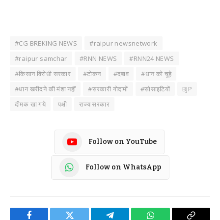
#CG BREKING NEWS
#raipur newsnetwork
#raipur samchar
#RNN NEWS
#RNN24 NEWS
#किसान विरोधी सरकार
#टोकन
#दबाव
#धान को चूहे
#धान खरीदने की मंशा नहीं
#सरकारी गोदामों
#सोसाइटियों
BJP
दीमक खा गये
पक्षी
राज्य सरकार
Follow on YouTube
Follow on WhatsApp