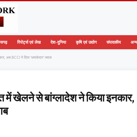
तीसगढ़
रिपोर्ट्स एवं लेख
देश-दुनिया
कृषि एवं उद्योग
संपादकीय
अन्
 इनकार, अब BCCI ने दिया ‘धमाकेदार’ जवाब
में खेलने से बांग्लादेश ने किया इनकार,
ाब