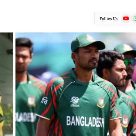
YouTub
Wh
Follow Us