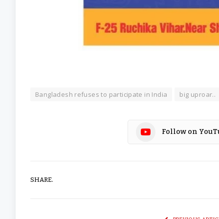
Bangladesh refuses to participate in India
big uproar..
Follow on YouT
SHARE.