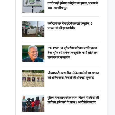
तस्वीर नहीं होने पर कांग्रेस का हमला, भाजपा ने
कहा- मानवीय भूल
बलौदाबाजार में गड्ढे ने पलटाई एम्बुलेंस, 6
घायल; दो की हालत गंभीर
CGPSC SI प्री परीक्षा परिणाम पर सियासत
तेज, भूपेश बघेल ने चयन सूची के नामों को लेकर
सरकार पर कसा तंज
जीरम घाटी नक्सली हमले के मामले में 10 अगस्त
को अंतिम बहस, फैसले की ओर बढ़ी सुनवाई
पुलिस ने नाकाम की कल्याण ज्वेलर्स में डकैती की
साजिश, हथियारों के साथ 3 आरोपी गिरफ्तार