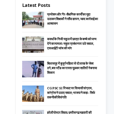
Latest Posts
प्रमोशन और गैर-शैक्षणिक कार्यों का मुद्दा
उठाकर शिक्षकों ने सौंपा ज्ञापन, जल्द कार्रवाई का
आश्वासन
कवर्धा के निजी स्कूल में छात्रा के बच्चे को जन्म
देने का मामला: स्कूल प्रबंधन पर उठे सवाल,
एसआईटी जांच की मांग
बिलासपुर में बुजुर्ग महिला से दो लाख के जेवर
ठगे, बस स्टैंड का रास्ता पूछकर शातिरों ने बनाया
शिकार
CGPSC SI रिजल्ट पर सियासी संग्राम,
कांग्रेस ने उठाए सवाल; भाजपा ने कहा- सिर्फ
तकनीकी विसंगति
हरेली पोस्टर विवाद: छत्तीसगढ़ महतारी की