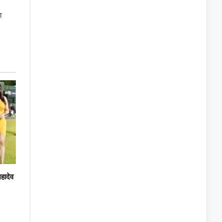
ा
महादेव