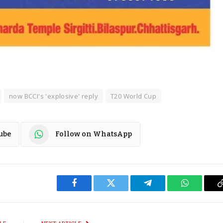
now BCCI's 'explosive' reply
T20 World Cup
ube
Follow on WhatsApp
Facebook
Twitter
Telegram
WhatsApp