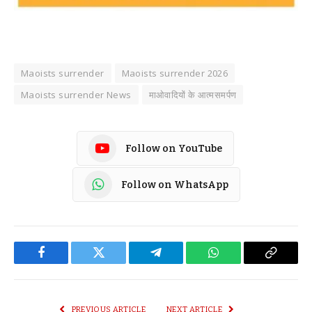
Maoists surrender
Maoists surrender 2026
Maoists surrender News
माओवादियों के आत्मसमर्पण
Follow on YouTube
Follow on WhatsApp
Facebook
Twitter
Telegram
WhatsApp
Copy
Link
PREVIOUS ARTICLE
NEXT ARTICLE