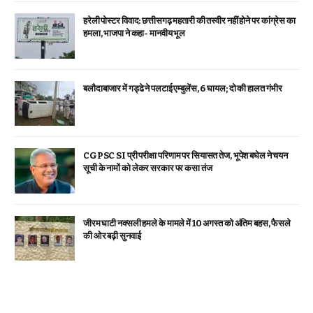
हरेली पोस्टर विवाद: छत्तीसगढ़ महतारी की तस्वीर नहीं होने पर कांग्रेस का
हमला, भाजपा ने कहा- मानवीय भूल
बलौदाबाजार में गड्ढे ने पलटाई एम्बुलेंस, 6 घायल; दो की हालत गंभीर
CGPSC SI प्री परीक्षा परिणाम पर सियासत तेज, भूपेश बघेल ने चयन
सूची के नामों को लेकर सरकार पर कसा तंज
जीरम घाटी नक्सली हमले के मामले में 10 अगस्त को अंतिम बहस, फैसले
की ओर बढ़ी सुनवाई