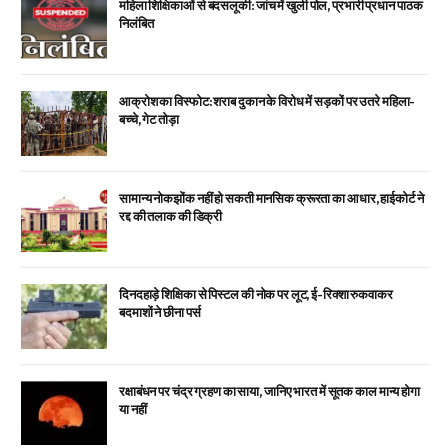
महिला शिक्षिकाओं से बदसलूकी: जांच में खुली पोल, प्रभारी प्रधान पाठक
निलंबित
आक्रोश का विस्फोट: शराब दुकान के विरोध में सड़कों पर उतरे महिला-
बच्चे, गेट तोड़ा
सामान्य नोकझोंक नहीं हो सकती मानसिक क्रूरता का आधार, हाईकोर्ट ने
रद्द की तलाक की डिक्री
दिनदहाड़े शिक्षिका से पिस्टल की नोक पर लूट, ई-रिक्शा रुकवाकर
बदमाशों ने छीना पर्स
रक्षाबंधन पर चंद्र ग्रहण का साया, जानिए भारत में सूतक काल मान्य होगा
या नहीं