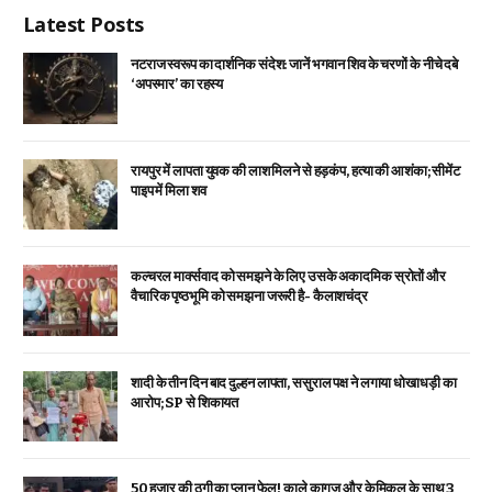
Latest Posts
नटराज स्वरूप का दार्शनिक संदेश: जानें भगवान शिव के चरणों के नीचे दबे
‘अपस्मार’ का रहस्य
रायपुर में लापता युवक की लाश मिलने से हड़कंप, हत्या की आशंका; सीमेंट
पाइप में मिला शव
कल्चरल मार्क्सवाद को समझने के लिए उसके अकादमिक स्रोतों और
वैचारिक पृष्ठभूमि को समझना जरूरी है- कैलाशचंद्र
शादी के तीन दिन बाद दुल्हन लापता, ससुराल पक्ष ने लगाया धोखाधड़ी का
आरोप; SP से शिकायत
₹50 हजार की ठगी का प्लान फेल! काले कागज और केमिकल के साथ 3