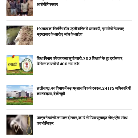
आरोपी गिरफ्तार
19 लाख का रिटर्निंग वॉल पहली बारिश में धराशायी, ग्रामीणों ने लगाए
भ्रष्टाचार के आरोप; जांच के आदेश
शिक्षा विभाग की तबादला सूची जारी, 700 शिक्षको के हुए ट्रांसफर,
विभिन्न कारणों से 400 नाम रुके
छत्तीसगढ़: वन विभाग में बड़ा प्रशासनिक फेरबदल, 24 IFS अधिकारियों
का तबादला, देखें सूची
छात्रा ने फांसी लगाकर दी जान, कमरे से मिला सुसाइड नोट; प्रेम संबंध
का भी जिक्र