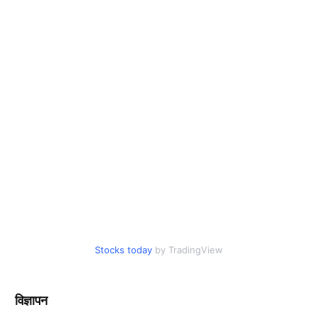
Stocks today
by TradingView
विज्ञापन