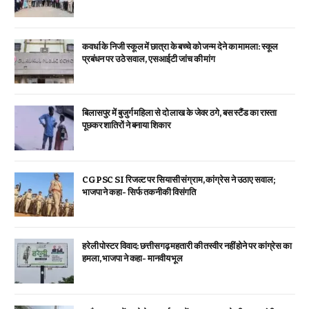
कवर्धा के निजी स्कूल में छात्रा के बच्चे को जन्म देने का मामला: स्कूल
प्रबंधन पर उठे सवाल, एसआईटी जांच की मांग
बिलासपुर में बुजुर्ग महिला से दो लाख के जेवर ठगे, बस स्टैंड का रास्ता
पूछकर शातिरों ने बनाया शिकार
CGPSC SI रिजल्ट पर सियासी संग्राम, कांग्रेस ने उठाए सवाल;
भाजपा ने कहा- सिर्फ तकनीकी विसंगति
हरेली पोस्टर विवाद: छत्तीसगढ़ महतारी की तस्वीर नहीं होने पर कांग्रेस का
हमला, भाजपा ने कहा- मानवीय भूल